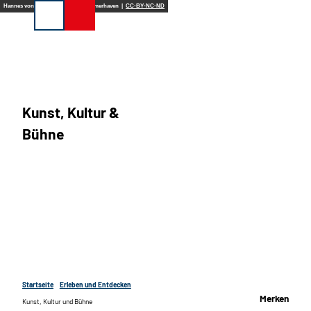
Z
Hannes von der Fecht_Erlebnis Bremerhaven |
CC-BY-NC-ND
Suche
u
m
I
n
h
a
l
Kunst, Kultur &
t
Bühne
Startseite
Erleben und Entdecken
Merken
Kunst, Kultur und Bühne