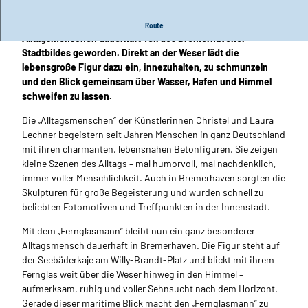
Mit dem „Fernglasmann“ ist einer der beliebten
Route
Alltagsmenschen dauerhaft Teil des Bremerhavener
Stadtbildes geworden. Direkt an der Weser lädt die
lebensgroße Figur dazu ein, innezuhalten, zu schmunzeln
und den Blick gemeinsam über Wasser, Hafen und Himmel
schweifen zu lassen.
Die „Alltagsmenschen“ der Künstlerinnen Christel und Laura
Lechner begeistern seit Jahren Menschen in ganz Deutschland
mit ihren charmanten, lebensnahen Betonfiguren. Sie zeigen
kleine Szenen des Alltags – mal humorvoll, mal nachdenklich,
immer voller Menschlichkeit. Auch in Bremerhaven sorgten die
Skulpturen für große Begeisterung und wurden schnell zu
beliebten Fotomotiven und Treffpunkten in der Innenstadt.
Mit dem „Fernglasmann“ bleibt nun ein ganz besonderer
Alltagsmensch dauerhaft in Bremerhaven. Die Figur steht auf
der Seebäderkaje am Willy-Brandt-Platz und blickt mit ihrem
Fernglas weit über die Weser hinweg in den Himmel –
aufmerksam, ruhig und voller Sehnsucht nach dem Horizont.
Gerade dieser maritime Blick macht den „Fernglasmann“ zu