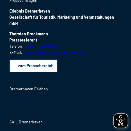
Presseanfragen
Erlebnis Bremerhaven
Gesellschaft für Touristik, Marketing und Veranstaltungen
mbH
Thorsten Brockmann
Pressereferent
Telefon:
+49 471 80936213
E-Mail:
presse@erlebnis-bremerhaven.de
zum Pressebereich
Bremerhaven Erleben
F
I
Y
L
P
B
a
n
o
i
i
l
c
s
u
n
n
o
SAIL Bremerhaven
e
t
T
k
t
g
b
a
u
e
e