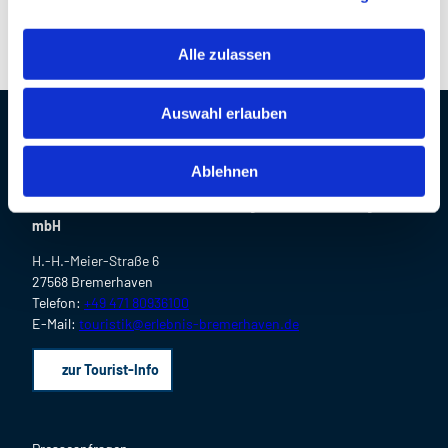
Anreise mit öffentlichen Verkehrsmitteln
a
u
Alle zulassen
s
w
Auswahl erlauben
a
h
Kontaktdaten
l
Ablehnen
Erlebnis Bremerhaven
Gesellschaft für Touristik, Marketing und Veranstaltungen
mbH
H.-H.-Meier-Straße 6
27568 Bremerhaven
Telefon:
+49 471 80936100
E-Mail:
touristik@erlebnis-bremerhaven.de
zur Tourist-Info