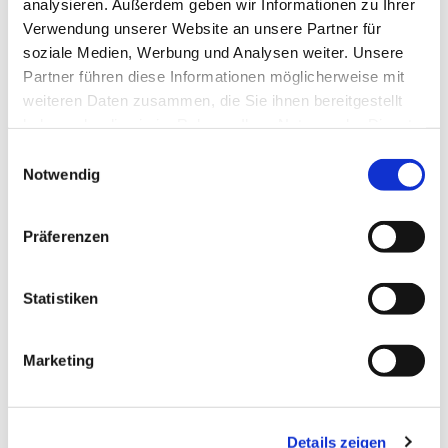
analysieren. Außerdem geben wir Informationen zu Ihrer
Sehenswertes
Verwendung unserer Website an unsere Partner für
soziale Medien, Werbung und Analysen weiter. Unsere
Touren
Partner führen diese Informationen möglicherweise mit
weiteren Daten zusammen, die Sie ihnen bereitgestellt
Webcams
haben oder die sie im Rahmen Ihrer Nutzung der Dienste
gesammelt haben.
E
Notwendig
i
n
w
Präferenzen
Dieser Seiteninhalt wurde teilweise oder vollständig durch KI
i
optimiert oder erstellt.
l
l
Statistiken
i
Kontaktdaten
g
Marketing
u
Willy-Brandt-Platz
27568
Bremerhaven
n
g
Anreise mit dem Auto
Details zeigen
s