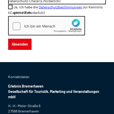
Datenschutz-Check
(Erforderlich)
Ja, ich habe die
Datenschutzbestimmungen
zur Kenntnis
genommen.
hCaptcha
(Erforderlich)
Absenden
Kontaktdaten
Erlebnis Bremerhaven
Gesellschaft für Touristik, Marketing und Veranstaltungen
mbH
H.-H.-Meier-Straße 6
27568 Bremerhaven