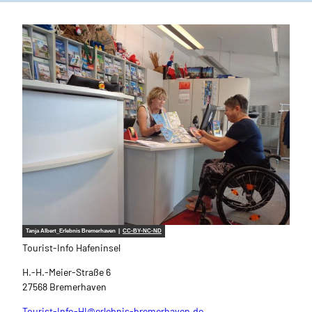
Tanja Albert_Erlebnis Bremerhaven |
CC-BY-NC-ND
Tourist-Info Hafeninsel
H.-H.-Meier-Straße 6
27568 Bremerhaven
Tourist-Info-HI@erlebnis-bremerhaven.de