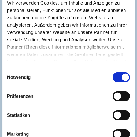
Wir verwenden Cookies, um Inhalte und Anzeigen zu
personalisieren, Funktionen für soziale Medien anbieten
zu können und die Zugriffe auf unsere Website zu
analysieren. Außerdem geben wir Informationen zu Ihrer
Tanja Mehl_Erlebnis Bremerhaven |
CC-BY-NC-ND
Verwendung unserer Website an unsere Partner für
Erlebnis Bremerhaven GmbH
soziale Medien, Werbung und Analysen weiter. Unsere
Partner führen diese Informationen möglicherweise mit
H.-H.-Meier-Straße 6
27568 Bremerhaven
weiteren Daten zusammen, die Sie ihnen bereitgestellt
haben oder die sie im Rahmen Ihrer Nutzung der Dienste
touristik@erlebnis-bremerhaven.de
gesammelt haben.
E
Bürozeiten:
Notwendig
i
Montags bis freitags: 08:00 bis 15:30 Uhr
n
w
Präferenzen
Telefonische Erreichbarkeit:
i
l
Montags bis freitags: 09:00 bis 15:30 Uhr
l
Statistiken
i
+49 471 80936100
g
+49 471 80936190
Marketing
u