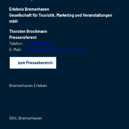
Erlebnis Bremerhaven
Gesellschaft für Touristik, Marketing und Veranstaltungen
mbH
Thorsten Brockmann
Pressereferent
Telefon:
+49 471 80936213
E-Mail:
presse@erlebnis-bremerhaven.de
zum Pressebereich
Bremerhaven Erleben
F
I
Y
L
P
B
a
n
o
i
i
l
c
s
u
n
n
o
SAIL Bremerhaven
e
t
T
k
t
g
b
a
u
e
e