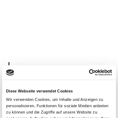
Nord
Event
Gmb
H_Erl
ebnis
Brem
erhav
en |
Schifftörns
CC-B
Y-NC
-ND
Leinen los für Euer Erlebnis, Segeln, staunen, Seeluft genießen
Diese Webseite verwendet Cookies
Wir verwenden Cookies, um Inhalte und Anzeigen zu
personalisieren, Funktionen für soziale Medien anbieten
zu können und die Zugriffe auf unsere Website zu