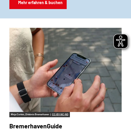
Mehr erfahren & buchen
Mirja Corleis_Erlebnis Bremerhaven |
CC-BY-NC-ND
BremerhavenGuide