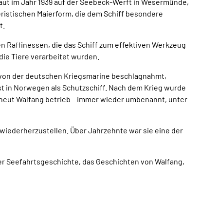
ebaut im Jahr 1939 auf der Seebeck-Werft in Wesermünde,
Broschüren
Service
kteristischen Maierform, die dem Schiff besondere
t.
n Raffinessen, die das Schiff zum effektiven Werkzeug
Kontakt
die Tiere verarbeitet wurden.
f von der deutschen Kriegsmarine beschlagnahmt,
t in Norwegen als Schutzschiff. Nach dem Krieg wurde
 erneut Walfang betrieb – immer wieder umbenannt, unter
 wiederherzustellen. Über Jahrzehnte war sie eine der
r Seefahrtsgeschichte, das Geschichten von Walfang,