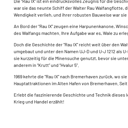
Die “Rau IX” ist ein eindrucksvolles Zeugnis für die Ges
war sie das neunte Schiff der Walter Rau Walfangflotte, d
Wendigkeit verlieh, und ihrer robusten Bauweise war sie 
An Bord der “Rau IX” zeugen eine Harpunenkanone, Winsc
des Walfangs machten. Ihre Aufgabe war es, Wale zu erleg
Doch die Geschichte der “Rau IX” reicht weit über den 
umgebaut und unter den Namen UJ-D und U-J 1212 als U-B
sie kurzzeitig für die Minensuche genutzt, bevor sie unt
anderem in “Krutt” und “Hvalur 5”.
1969 kehrte die “Rau IX” nach Bremerhaven zurück, wo si
Hauptattraktionen im Alten Hafen von Bremerhaven. Seit
Erlebt die faszinierende Geschichte und Technik diese
Krieg und Handel erzählt!