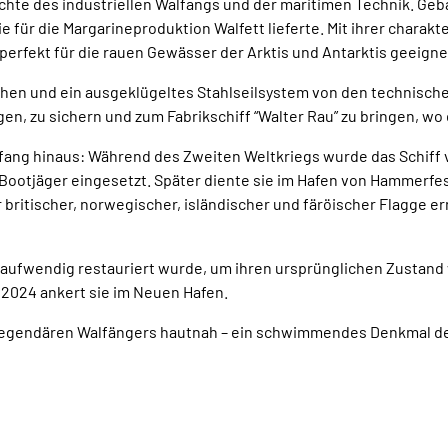
chichte des industriellen Walfangs und der maritimen Technik. G
ie für die Margarineproduktion Walfett lieferte. Mit ihrer chara
perfekt für die rauen Gewässer der Arktis und Antarktis geeigne
hen und ein ausgeklügeltes Stahlseilsystem von den technische
en, zu sichern und zum Fabrikschiff “Walter Rau” zu bringen, wo 
Walfang hinaus: Während des Zweiten Weltkriegs wurde das Schif
ootjäger eingesetzt. Später diente sie im Hafen von Hammerfes
er britischer, norwegischer, isländischer und färöischer Flagge
e aufwendig restauriert wurde, um ihren ursprünglichen Zustand
 2024 ankert sie im Neuen Hafen.
s legendären Walfängers hautnah – ein schwimmendes Denkmal de