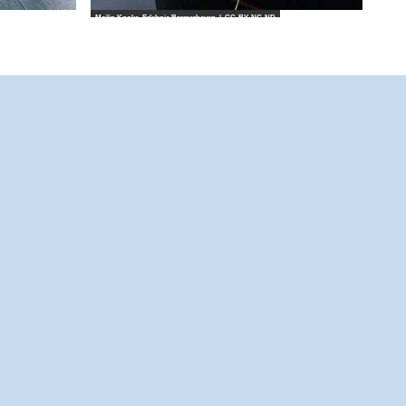
Mailin Knoke_Erlebnis Bremerhaven |
CC-BY-NC-ND