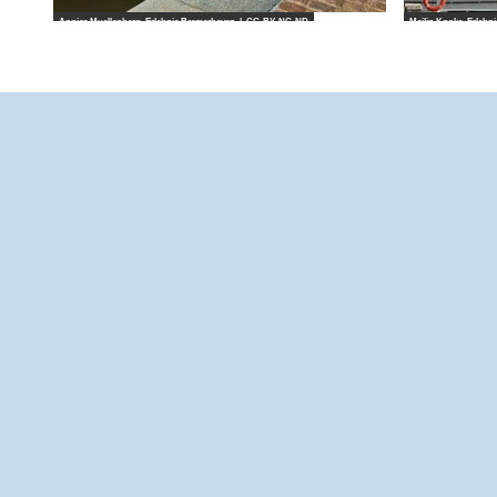
Annica Muellenberg_Erlebnis Bremerhaven |
CC-BY-NC-ND
Mailin Knoke_Erlebn