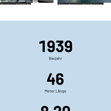
is Bremerhaven |
CC-BY-NC-ND
© Dagmar Brandenburg_Erlebnis Bremerhaven
1939
Baujahr
46
Meter Länge