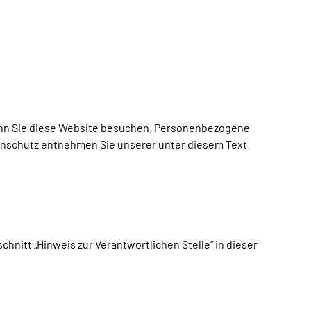
CC-BY
Stadtjubiläum - 200 Jahre Bremerhaven
Pauschalen
Termine &
Events
CC-BY-NC-ND
enn Sie diese Website besuchen. Personenbezogene
Themenurlaube &
Shop
Gutscheine
(Barrierefreie)
SAIL
tenschutz entnehmen Sie unserer unter diesem Text
Inspiration
Bremerhaven
E-Räder
2030
CC-BY
Shopping &
regionale Produkte
Essen &
Kontakt
Trinken
nitt „Hinweis zur Verantwortlichen Stelle“ in dieser
EN
Online
Infos &
Merkliste