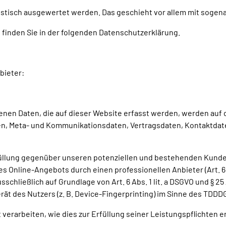
atistisch ausgewertet werden. Das geschieht vor allem mit sog
 finden Sie in der folgenden Datenschutzerklärung.
bieter:
nen Daten, die auf dieser Website erfasst werden, werden auf d
agen, Meta- und Kommunikationsdaten, Vertragsdaten, Kontaktdat
llung gegenüber unseren potenziellen und bestehenden Kunden (A
es Online-Angebots durch einen professionellen Anbieter (Art. 6 
sschließlich auf Grundlage von Art. 6 Abs. 1 lit. a DSGVO und § 2
ät des Nutzers (z. B. Device-Fingerprinting) im Sinne des TDDDG 
 verarbeiten, wie dies zur Erfüllung seiner Leistungspflichten e