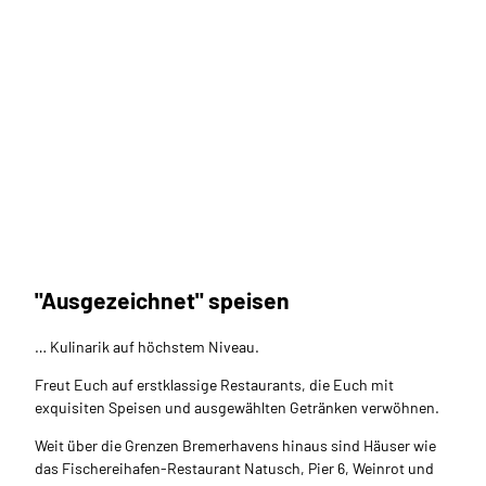
Tanja
Mehl_
Erleb
nis Br
emer
haven
Gmb
H, Ta
"Ausgezeichnet" speisen
Fischräucherei Franke
nja M
ehl |
CC-B
Traditionsbetrieb mit historischen Räucheröfen.
Y-SA
… Kulinarik auf höchstem Niveau.
Freut Euch auf erstklassige Restaurants, die Euch mit
exquisiten Speisen und ausgewählten Getränken verwöhnen.
Weit über die Grenzen Bremerhavens hinaus sind Häuser wie
das Fischereihafen-Restaurant Natusch, Pier 6, Weinrot und