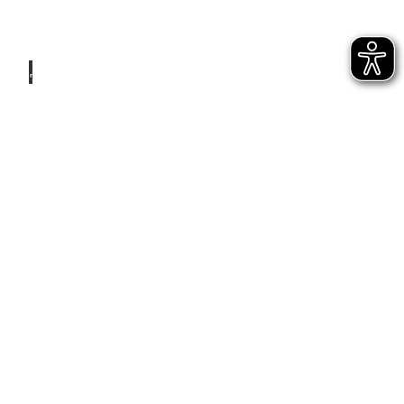
Marti
na Bu
chhol
z_Erle
bnis
Brem
erhav
en, M
Natusch
artina
Buch
holz |
ausgezeichnet mit dem MICHELIN Teller
CC-B
Y-NC
-ND