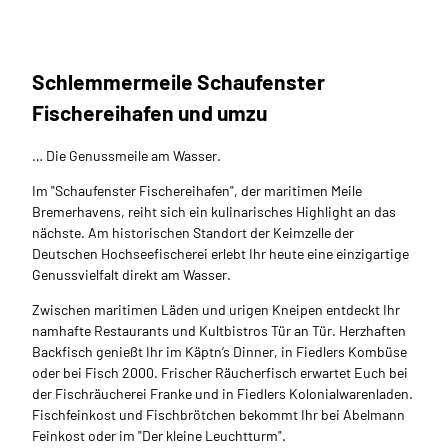
Dagm
ar Bra
nden
burg_
Erleb
nis Br
emer
haven
Schlemmermeile Schaufenster
Krabbenkutter "Steinbock"
|
CC-B
Y-NC
Fangfrische Nordseekrabben direkt vom Kutter im Schaufenster Fischereihafen.
Fischereihafen und umzu
-ND
… Die Genussmeile am Wasser.
Im "Schaufenster Fischereihafen", der maritimen Meile
Bremerhavens, reiht sich ein kulinarisches Highlight an das
nächste. Am historischen Standort der Keimzelle der
Deutschen Hochseefischerei erlebt Ihr heute eine einzigartige
Genussvielfalt direkt am Wasser.
Zwischen maritimen Läden und urigen Kneipen entdeckt Ihr
namhafte Restaurants und Kultbistros Tür an Tür. Herzhaften
Backfisch genießt Ihr im Käptn’s Dinner, in Fiedlers Kombüse
oder bei Fisch 2000. Frischer Räucherfisch erwartet Euch bei
der Fischräucherei Franke und in Fiedlers Kolonialwarenladen.
Fischfeinkost und Fischbrötchen bekommt Ihr bei Abelmann
Feinkost oder im "Der kleine Leuchtturm".