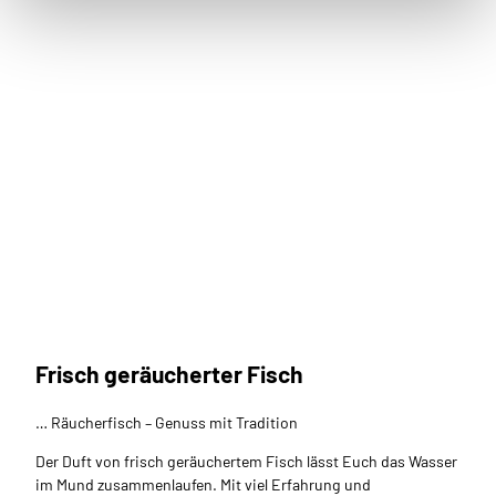
Jasmi
n Emi
lia Me
yer_E
rlebni
s Bre
merh
aven,
Frisch geräucherter Fisch
Martin´s Fisch und
Jasmi
n Emi
lia Me
mehr
yer |
CC-B
Fischrestaurant im Herzen der City.
Y-NC
… Räucherfisch – Genuss mit Tradition
-ND
Der Duft von frisch geräuchertem Fisch lässt Euch das Wasser
im Mund zusammenlaufen. Mit viel Erfahrung und