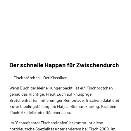
Carm
en Li
ndem
ann_
Erleb
nis Br
emer
haven
Der schnelle Happen für Zwischendurch
Schlemmermeile Schaufenster
|
CC-B
Y
Fischereihafen und umzu
Erstklassige Speisen in einzigartigem Ambiente.
… Fischbrötchen – Der Klassiker.
Wenn Euch der kleine Hunger packt, ist ein Fischbrötchen
genau das Richtige. Freut Euch auf knusprige
Brötchenhälften mit cremiger Remoulade, frischem Salat und
Eurer Lieblingsfüllung, ob Matjes, Bismarckhering, Krabben,
Fischfrikadelle oder Räucherlachs.
Im "Schaufenster Fischereihafen" bekommt Ihr diese
norddeutsche Spezialität unter anderem bei Fisch 2000, im