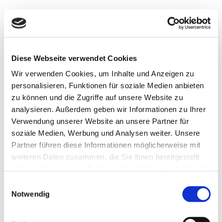
r_Erle
bnis
Brem
erhav
en |
CC-B
Y-NC
Muschelbrötchen von Fiedler
-ND
Saftig, leckerer Fisch in großen Muschelbrötchen
Diese Webseite verwendet Cookies
Wir verwenden Cookies, um Inhalte und Anzeigen zu
personalisieren, Funktionen für soziale Medien anbieten
zu können und die Zugriffe auf unsere Website zu
analysieren. Außerdem geben wir Informationen zu Ihrer
Verwendung unserer Website an unsere Partner für
soziale Medien, Werbung und Analysen weiter. Unsere
Partner führen diese Informationen möglicherweise mit
weiteren Daten zusammen, die Sie ihnen bereitgestellt
haben oder die sie im Rahmen Ihrer Nutzung der Dienste
gesammelt haben.
E
Sandr
Notwendig
i
ahzfo
togra
fie_Er
n
lebnis
Brem
erhav
w
en |