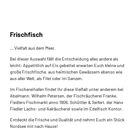
Tanja
Neum
ann_
Erleb
nis Br
emer
have
n, Tan
Frischfisch
Fiedlers Lachs- und
ja Ne
uman
n |
Aalräucherei
CC-B
Y-NC
Täglich frisch hergestellte Räucherprodukte.
-ND
… Vielfalt aus dem Meer.
Bei dieser Auswahl fällt die Entscheidung alles andere als
leicht: Appetitlich auf Eis gebettet erwarten Euch kleine und
große Frischfische, aus heimischen Gewässern ebenso wie
aus aller Welt, als Filet oder im Ganzen.
Im Fischereihafen findet Ihr diese Vielfalt unter anderem bei
Abelmann, Wilhelm Petersen, der Fischräucherei Franke,
Fiedlers Fischmarkt anno 1906, Schüttler & Seifert, der Hans
Fiedler Lachs- und Aalräucherei sowie im Edelfisch Kontor.
Entdeckt die Frische und Qualität und nehmt Euch ein Stück
Nordsee mit nach Hause!