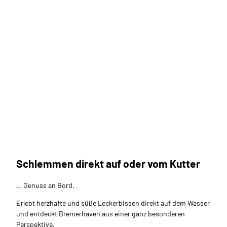
Marti
na Bu
chhol
z_Erle
bnis
Brem
erhav
en |
Schlemmen direkt auf oder vom Kutter
Fischkochstudio
CC-B
Y-NC
-ND
Kochkunst hautnah: Eure Fischmomente im Schaufenster Fischereihafen!
… Genuss an Bord.
Erlebt herzhafte und süße Leckerbissen direkt auf dem Wasser
und entdeckt Bremerhaven aus einer ganz besonderen
Perspektive.