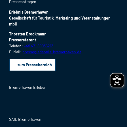
Presseanfragen
Erlebnis Bremerhaven
Gesellschaft für Touristik, Marketing und Veranstaltungen
mbH
Thorsten Brockmann
Pressereferent
Telefon:
+49 471 80936213
E-Mail:
presse@erlebnis-bremerhaven.de
zum Pressebereich
Bremerhaven Erleben
F
I
Y
L
P
B
a
n
o
i
i
l
c
s
u
n
n
o
SAIL Bremerhaven
e
t
T
k
t
g
b
a
u
e
e