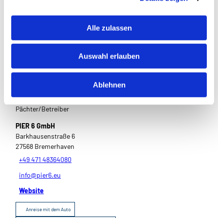
In der Nähe
Auf der Karte anschauen
a
u
Alle zulassen
s
Sehenswertes
w
Auswahl erlauben
a
Touren
h
l
Ablehnen
Pächter/Betreiber
PIER 6 GmbH
Barkhausenstraße 6
27568
Bremerhaven
+49 471 48364080
info@pier6.eu
Website
Anreise mit dem Auto