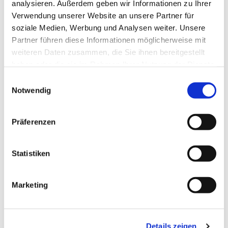
analysieren. Außerdem geben wir Informationen zu Ihrer
Reisen für Alle
Verwendung unserer Website an unsere Partner für
soziale Medien, Werbung und Analysen weiter. Unsere
Partner führen diese Informationen möglicherweise mit
weiteren Daten zusammen, die Sie ihnen bereitgestellt
haben oder die sie im Rahmen Ihrer Nutzung der Dienste
gesammelt haben.
E
Notwendig
i
n
w
Präferenzen
i
l
Dieser Seiteninhalt wurde teilweise oder vollständig durch KI
l
Statistiken
optimiert oder erstellt.
i
g
Marketing
u
n
g
Details zeigen
s