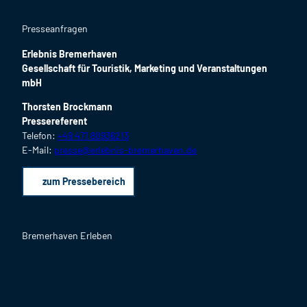
n
e
Presseanfragen
n
Erlebnis Bremerhaven
Gesellschaft für Touristik, Marketing und Veranstaltungen
mbH
Thorsten Brockmann
Pressereferent
Telefon:
+49 471 80936213
E-Mail:
presse@erlebnis-bremerhaven.de
zum Pressebereich
Bremerhaven Erleben
F
I
Y
L
P
B
a
n
o
i
i
l
c
s
u
n
n
o