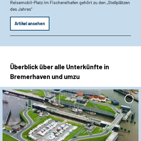
Reisemobil-Platz im Fischereihafen gehört zu den „Stellplätzen
des Jahres“
Artikel ansehen
Überblick über alle Unterkünfte in
Bremerhaven und umzu
D
e
'Reis
t
Stellp
Doppe
a
zur Me
i
hinzu
l
s
e