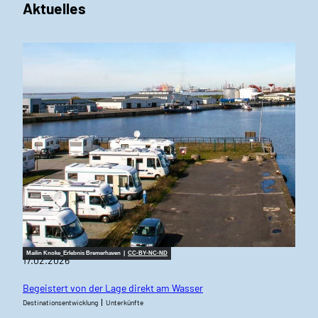
Aktuelles
Mailin Knoke_Erlebnis Bremerhaven |
CC-BY-NC-ND
17.02.2026
Begeistert von der Lage direkt am Wasser
Destinationsentwicklung
Unterkünfte