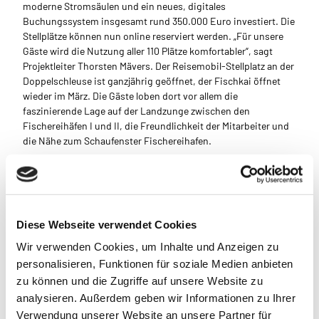
moderne Stromsäulen und ein neues, digitales
Buchungssystem insgesamt rund 350.000 Euro investiert. Die
Stellplätze können nun online reserviert werden. „Für unsere
Gäste wird die Nutzung aller 110 Plätze komfortabler“, sagt
Projektleiter Thorsten Mävers. Der Reisemobil-Stellplatz an der
Doppelschleuse ist ganzjährig geöffnet, der Fischkai öffnet
wieder im März. Die Gäste loben dort vor allem die
faszinierende Lage auf der Landzunge zwischen den
Fischereihäfen I und II, die Freundlichkeit der Mitarbeiter und
die Nähe zum Schaufenster Fischereihafen.
„Mit den Gewinnern im Wettbewerb um den Stellplatz des
Jahres 2026 können sich Wohnmobilreisende auf noch mehr
Komfort, schöne Lagen und herausragende Serviceangebote
freuen“, sagt Anne Mandel, promobil- Ressortleiterin Reise.
Diese Webseite verwendet Cookies
Promobil gilt als das führende Wohnmobil-Magazin in
Deutschland, ergänzt durch die "Stellplatz-Radar"-App.
Wir verwenden Cookies, um Inhalte und Anzeigen zu
personalisieren, Funktionen für soziale Medien anbieten
Urlaub mit dem Wohnmobil boomt. Das Statistische
Landesamt Bremen hat für das erste Halbjahr 2025 für
zu können und die Zugriffe auf unsere Website zu
Campingplätze und Ferienwohnungen ermittelt, dass die Zahl
analysieren. Außerdem geben wir Informationen zu Ihrer
der Übernachtungen um 20,7 Prozent gestiegen ist.
Verwendung unserer Website an unsere Partner für