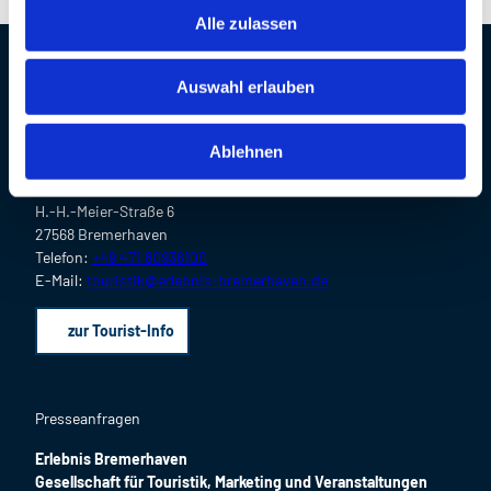
u
Alle zulassen
s
w
Kontaktdaten
Auswahl erlauben
a
h
Erlebnis Bremerhaven
l
Gesellschaft für Touristik, Marketing und Veranstaltungen
Ablehnen
mbH
H.-H.-Meier-Straße 6
27568 Bremerhaven
Telefon:
+49 471 80936100
E-Mail:
touristik@erlebnis-bremerhaven.de
zur Tourist-Info
Presseanfragen
Erlebnis Bremerhaven
Gesellschaft für Touristik, Marketing und Veranstaltungen