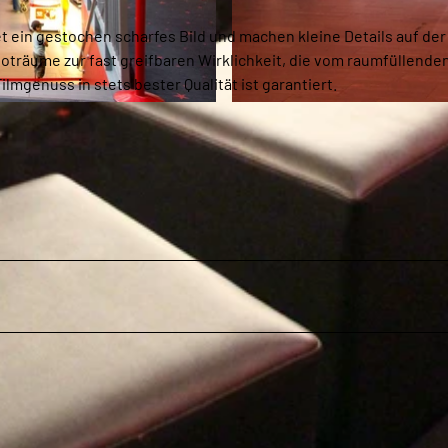
t ein gestochen scharfes Bild und machen kleine Details auf der
träume zur fast greifbaren Wirklichkeit, die vom raumfüllende
genuss in stets bester Qualität ist garantiert.
© Cinemotion