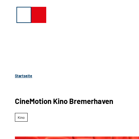
Z
u
Suche
Menü
Buchen
m
I
n
h
a
l
t
Startseite
CineMotion Kino Bremerhaven
Kino