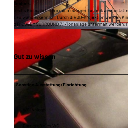
Technik.
Sechs Kinosäle liefern mit moderner Technik ausgestatte
Leinwand erkennbar. Durch die 3D-Projektion werden Kino
der DOLBY SURROUND 7.1-Tonanlage untermalt werden. Film
© Cinemotion
Gut zu wissen
Sonstige Ausstattung/Einrichtung
WC-Anlage
Barrierefreies WC