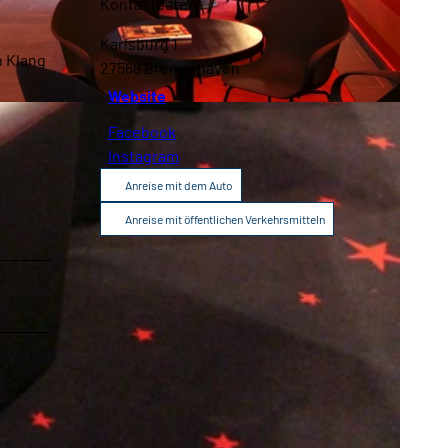
Kontaktdaten
Broschüren
Service
Karlsburg 1
n Klang
27568
Bremerhaven
Website
Kontakt
Facebook
Instagram
Anreise mit dem Auto
Anreise mit öffentlichen Verkehrsmitteln