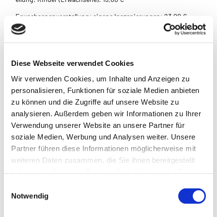
Erwachsenenvorstellung: eigene Inszenierungen: 23,00 €
Erwachsenenvorstellung: Gastspiele: 25,00 €
Gruppenpreise auf Anfrage.
Diese Webseite verwendet Cookies
Die Buchung kompletter Vorstellungen ist möglich - ggf. auch
Wir verwenden Cookies, um Inhalte und Anzeigen zu
außerhalb des Spielplans. Sprecht uns gerne an.
personalisieren, Funktionen für soziale Medien anbieten
zu können und die Zugriffe auf unsere Website zu
analysieren. Außerdem geben wir Informationen zu Ihrer
Verwendung unserer Website an unsere Partner für
soziale Medien, Werbung und Analysen weiter. Unsere
In der Nähe
Auf der Karte anschauen
Partner führen diese Informationen möglicherweise mit
weiteren Daten zusammen, die Sie ihnen bereitgestellt
haben oder die sie im Rahmen Ihrer Nutzung der Dienste
Sehenswertes
gesammelt haben.
E
Notwendig
i
Webcams
n