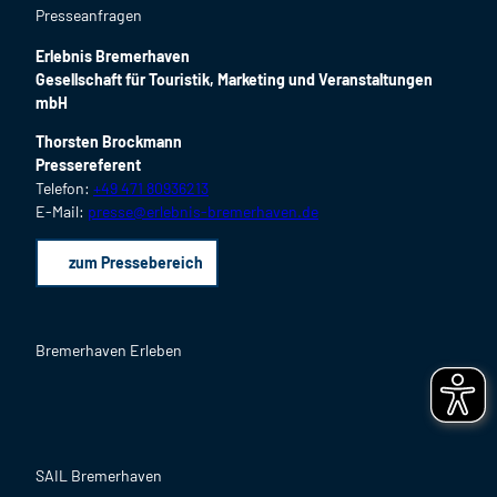
Presseanfragen
Erlebnis Bremerhaven
Gesellschaft für Touristik, Marketing und Veranstaltungen
mbH
Thorsten Brockmann
Pressereferent
Telefon:
+49 471 80936213
E-Mail:
presse@erlebnis-bremerhaven.de
zum Pressebereich
Bremerhaven Erleben
F
I
Y
L
P
B
a
n
o
i
i
l
c
s
u
n
n
o
SAIL Bremerhaven
e
t
T
k
t
g