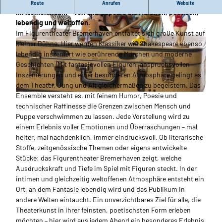
Im Figurentheater Bremerhaven erwartet Gäste große Kunst
Route
Anrufen
Website
im kleinen Raum – von Shakespeare bis Märchen, poetisch,
lebendig und weltoffen.
Im Figurentheater Bremerhaven entfaltet sich große Kunst auf
kleiner Bühne. Hier werden Klassiker wie Shakespeare ebenso
lebendig inszeniert wie berührende Märchen und moderne
Geschichten. Mit fantasievollen Figuren, anspruchsvollen
© Martina Buchholz_Erlebnis Bremerhaven |
CC-BY-NC-ND
Inszenierungen und einer besonderen Atmosphäre gelingt es
dem Theater, Jung und Alt gleichermaßen zu begeistern. Das
Ensemble versteht es, mit feinem Humor, Poesie und
© Martina Buchholz_Erlebnis Bremerhaven |
CC-BY-NC-ND
technischer Raffinesse die Grenzen zwischen Mensch und
Puppe verschwimmen zu lassen. Jede Vorstellung wird zu
einem Erlebnis voller Emotionen und Überraschungen – mal
heiter, mal nachdenklich, immer eindrucksvoll. Ob literarische
Stoffe, zeitgenössische Themen oder eigens entwickelte
Stücke: das Figurentheater Bremerhaven zeigt, welche
Ausdruckskraft und Tiefe im Spiel mit Figuren steckt. In der
intimen und gleichzeitig weltoffenen Atmosphäre entsteht ein
Ort, an dem Fantasie lebendig wird und das Publikum in
andere Welten eintaucht. Ein unverzichtbares Ziel für alle, die
Theaterkunst in ihrer feinsten, poetischsten Form erleben
möchten – hier wird aus jedem Abend ein besonderes Erlebnis.