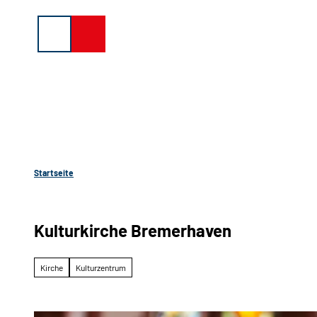
Z
u
Suche
Menü
Buchen
m
I
n
h
a
l
t
Startseite
Kulturkirche Bremerhaven
Kirche
Kulturzentrum