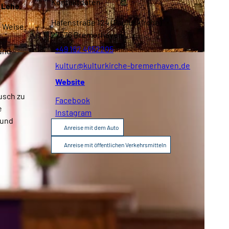
Kontaktdaten
 Lehe.
Broschüren
Service
Hafenstraße 124 (Pauluskirche)
e Weise.
27576
Bremerhaven
+49 162 4652205
und
Kontakt
C-BY-NC-ND
kultur@kulturkirche-bremerhaven.de
Website
usch zu
Facebook
e
Instagram
 und
Anreise mit dem Auto
Anreise mit öffentlichen Verkehrsmitteln