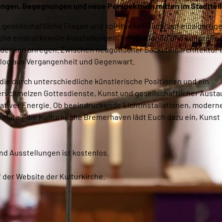
lungen, Begegnungen und neue Perspektiven mitten im Stadtteil
esellschaftliche Fragen und spirituelle Räume auf einzigartig
che eindrucksvolle Ausstellungen, Installationen und kulturelle
chdenken anregen. Zwischen neugotischer Backsteinarchitektur 
© Georg Trenz, Georg Trenz_Erlebnis Bremerhaven |
C
alog aus Vergangenheit und Gegenwart.
die durch unterschiedliche künstlerische Positionen und ein
rschmelzen Gottesdienste, Kunst und gesellschaftlicher Austa
ativer Energie. Ob beeindruckende Lichtinstallationen, modern
ate – die Kulturkirche Bremerhaven lädt Euch dazu ein, Kunst
nd Ausstellungen ist kostenlos.
 der Website der Kulturkirche.