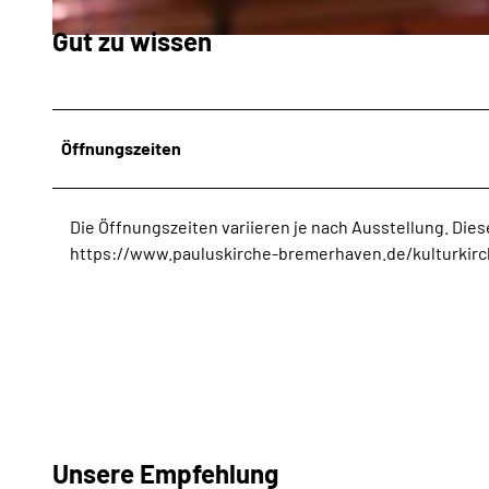
Gut zu wissen
© Kai Martin Ulrich, Kai Martin Ulrich_Erlebnis Bremerhaven |
CC-BY-NC-ND
Öffnungszeiten
Die Öffnungszeiten variieren je nach Ausstellung. Diese
https://www.pauluskirche-bremerhaven.de/kulturki
Unsere Empfehlung