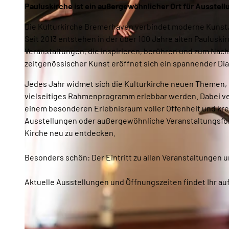
Pauluskirche ist ein außergewöhnlicher Ort für Ausstel
Die Kulturkirche Bremerhaven verbindet moderne Kunst, g
Seit 2013 entstehen in der über 100 Jahre alten Pauluskir
Veranstaltungen, die inspirieren, berühren und zum Na
© Kai Martin Ulrich, Kai Martin Ulrich_Erlebnis Bremerhaven |
CC-BY-NC-ND
zeitgenössischer Kunst eröffnet sich ein spannender Di
Jedes Jahr widmet sich die Kulturkirche neuen Themen, 
vielseitiges Rahmenprogramm erlebbar werden. Dabei ve
einem besonderen Erlebnisraum voller Offenheit und kre
Ausstellungen oder außergewöhnliche Veranstaltungsform
Kirche neu zu entdecken.
Besonders schön: Der Eintritt zu allen Veranstaltungen u
Aktuelle Ausstellungen und Öffnungszeiten findet Ihr auf