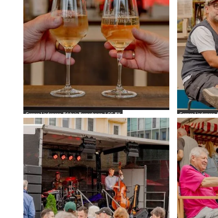
Carmen Lindemann_Erlebnis Bremerhaven |
CC-BY
Carmen Lindemann_E