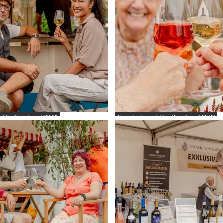
rlebnis Bremerhaven |
CC-BY
Carmen Lindemann_Erlebnis Bremerhaven |
CC-BY