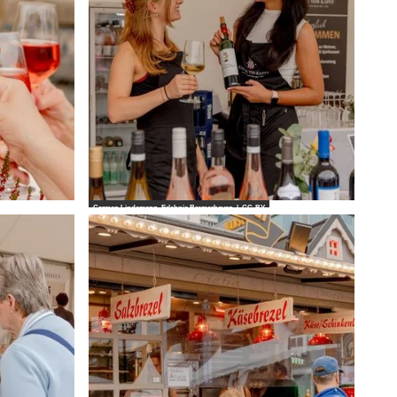
Carmen Lindemann_Erlebnis Bremerhaven |
CC-BY