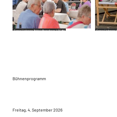
Carmen Lindemann_Erlebnis Bremerhaven |
CC-BY
Carmen Lindemann_E
Bühnenprogramm
Freitag, 4. September 2026