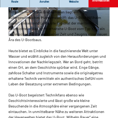
Ein U-Boot und besonderes Technikmuseum mitten in der
Informationen
Route
Anrufen
Website
Stadt
Mitten im Herzen von Bremerhaven liegt ein
© Wolfhard Scheer_Erlebnis Bremerhaven |
© Nastasia Simms_Erlebnis Bremerhaven |
CC-BY
CC-BY
außergewöhnliches Museumsschiff: das U-Boot „Wilhelm
Bauer“. Dieses eindrucksvolle Exponat der maritimen
Geschichte ist das letzte erhaltene U-Boot vom Typ XXI – ein
technisches Meisterwerk seiner Zeit und Zeugnis einer neuen
© Wolfhard Scheer_Erlebnis Bremerhaven |
CC-BY
Ära des U-Bootbaus.
Heute bietet es Einblicke in die faszinierende Welt unter
Wasser und erzählt zugleich von den Herausforderungen und
Innovationen der Nachkriegszeit. Wer an Bord geht, betritt
einen Ort, an dem Geschichte spürbar wird. Enge Gänge,
zahllose Schalter und Instrumente sowie die originalgetreu
erhaltene Technik vermitteln ein authentisches Gefühl vom
Leben der Besatzung unter extremen Bedingungen.
Das U-Boot begeistert Technikfans ebenso wie
Geschichtsinteressierte und lässt große wie kleine
Besuchende in die Atmosphäre einer vergangenen Zeit
eintauchen. In unmittelbarer Nähe zu weiteren Attraktionen
der Havenwelten bietet das U-Boot „Wilhelm Bauer“ eine