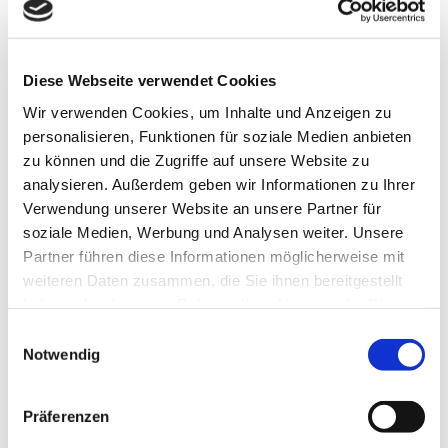
Schüler:in/Student:in: 3,00 €
Gruppe ab 15 Personen, je Person: 3,00 €
Diese Webseite verwendet Cookies
Wir verwenden Cookies, um Inhalte und Anzeigen zu
personalisieren, Funktionen für soziale Medien anbieten
zu können und die Zugriffe auf unsere Website zu
analysieren. Außerdem geben wir Informationen zu Ihrer
In der Nähe
Auf der Karte anschauen
Verwendung unserer Website an unsere Partner für
soziale Medien, Werbung und Analysen weiter. Unsere
Partner führen diese Informationen möglicherweise mit
Sehenswertes
weiteren Daten zusammen, die Sie ihnen bereitgestellt
haben oder die sie im Rahmen Ihrer Nutzung der Dienste
Touren
gesammelt haben.
E
Notwendig
i
Webcams
n
w
Präferenzen
i