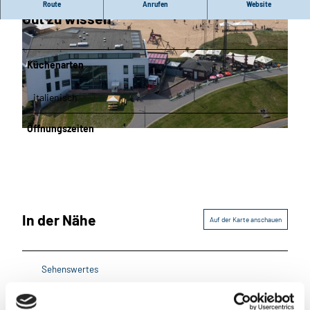
Route
Anrufen
Website
Gut zu wissen
Küchenarten
italienisch
© Mailin Knoke_Erlebnis Bremerhaven |
CC-BY-NC-ND
Öffnungszeiten
© Helmut Gross_Erlebnis Bremerhaven |
CC-BY-NC-ND
In der Nähe
Auf der Karte anschauen
Sehenswertes
Touren