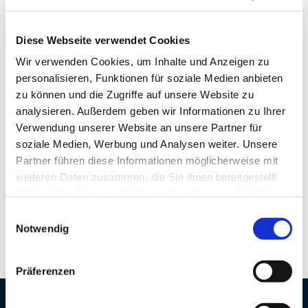
Diese Webseite verwendet Cookies
Pächter/Betreiber
Wir verwenden Cookies, um Inhalte und Anzeigen zu
personalisieren, Funktionen für soziale Medien anbieten
Restaurant Panorama
zu können und die Zugriffe auf unsere Website zu
Am Alten Vorhafen 8
analysieren. Außerdem geben wir Informationen zu Ihrer
27568
Bremerhaven
Verwendung unserer Website an unsere Partner für
+49 471 95109237
soziale Medien, Werbung und Analysen weiter. Unsere
kontakt@panorama-am-deich.de
Partner führen diese Informationen möglicherweise mit
Website
weiteren Daten zusammen, die Sie ihnen bereitgestellt
haben oder die sie im Rahmen Ihrer Nutzung der Dienste
Anreise mit dem Auto
gesammelt haben.
E
Anreise mit öffentlichen Verkehrsmitteln
Notwendig
i
n
w
Präferenzen
i
l