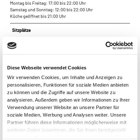
Montag bis Freitag: 17:00 bis 22:00 Uhr
Samstag und Sonntag: 12:00 bis 22:00 Uhr
Küche geöffnet bis 21:00 Uhr
Sitzplätze
Sitzplätze (Innen gesamt): 85
Eignung
Diese Webseite verwendet Cookies
Wir verwenden Cookies, um Inhalte und Anzeigen zu
Schlechtwetterangebot
personalisieren, Funktionen für soziale Medien anbieten
zu können und die Zugriffe auf unsere Website zu
für jedes Wetter
analysieren. Außerdem geben wir Informationen zu Ihrer
Verwendung unserer Website an unsere Partner für
für Gruppen
soziale Medien, Werbung und Analysen weiter. Unsere
Partner führen diese Informationen möglicherweise mit
für Familien
weiteren Daten zusammen, die Sie ihnen bereitgestellt
haben oder die sie im Rahmen Ihrer Nutzung der Dienste