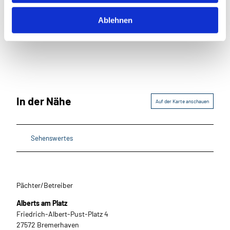
h
l
Dieser Seiteninhalt wurde teilweise oder vollständig durch KI
Ablehnen
optimiert oder erstellt.
In der Nähe
Auf der Karte anschauen
Sehenswertes
Pächter/Betreiber
Alberts am Platz
Friedrich-Albert-Pust-Platz 4
27572
Bremerhaven