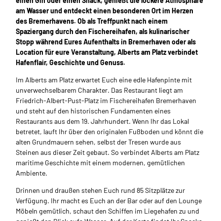
einen Gin oder einen Snack, genießt die lockere Atmosphäre
am Wasser und entdeckt einen besonderen Ort im Herzen
des Bremerhavens. Ob als Treffpunkt nach einem
Spaziergang durch den Fischereihafen, als kulinarischer
Stopp während Eures Aufenthalts in Bremerhaven oder als
Location für eure Veranstaltung, Alberts am Platz verbindet
Hafenflair, Geschichte und Genuss.
Im Alberts am Platz erwartet Euch eine edle Hafenpinte mit
unverwechselbarem Charakter. Das Restaurant liegt am
Friedrich-Albert-Pust-Platz im Fischereihafen Bremerhaven
und steht auf den historischen Fundamenten eines
Restaurants aus dem 19. Jahrhundert. Wenn Ihr das Lokal
betretet, lauft Ihr über den originalen Fußboden und könnt die
alten Grundmauern sehen, selbst der Tresen wurde aus
Steinen aus dieser Zeit gebaut. So verbindet Alberts am Platz
maritime Geschichte mit einem modernen, gemütlichen
Ambiente.
Drinnen und draußen stehen Euch rund 85 Sitzplätze zur
Verfügung. Ihr macht es Euch an der Bar oder auf den Lounge
Möbeln gemütlich, schaut den Schiffen im Liegehafen zu und