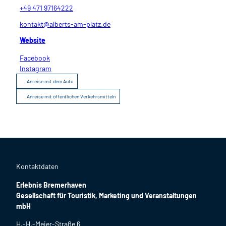
+49 471 97164222
kontakt@alberts-am-platz.de
Website
Facebook
Instagram
Anreise mit dem Auto
Anreise mit öffentlichen Verkehrsmitteln
Kontaktdaten
Erlebnis Bremerhaven
Gesellschaft für Touristik, Marketing und Veranstaltungen
mbH
H.-H.-Meier-Straße 6