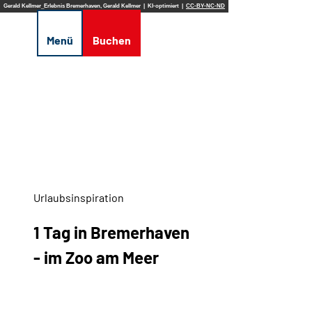
Z
Gerald Kellmer_Erlebnis Bremerhaven, Gerald Kellmer | KI-optimiert |
CC-BY-NC-ND
u
Suche
Menü
Buchen
m
I
n
h
a
l
t
Urlaubsinspiration
1 Tag in Bremerhaven
- im Zoo am Meer