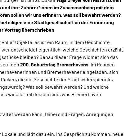
h und ihre Zuhörer*innen im Zusammenhang mit dem
CC-BY
oran sollen wir uns erinnern, was soll bewahrt werden?
 beteiligen eine Stadtgesellschaft an der Erinnerung
Stadtjubiläum - 200 Jahre Bremerhaven
Pauschalen
Termine &
iger Vortrag überschrieben
.
Events
 voller Objekte, es ist ein Raum, in dem Geschichte
CC-BY-NC-ND
h wer entscheidet eigentlich, welche Geschichten erzählt
sstücke bleiben? Genau dieser Frage widmet sich das
Themenurlaube &
Shop
Gutscheine
(Barrierefreie)
SAIL
k auf den
200. Geburtstag Bremerhavens.
Im Rahmen
Inspiration
Bremerhaven
E-Räder
emerhavenerinnen und Bremerhavener eingeladen, sich
2030
tücken, die die Geschichte der Stadt widerspiegeln,
CC-BY
rungswürdig? Was soll bewahrt werden? Und welche
Shopping &
ss wir alle Teil dessen sind, was Bremerhaven
regionale Produkte
Essen &
Kontakt
Trinken
estaltet werden kann. Dabei sind Fragen, Anregungen
Lokale und lädt dazu ein, ins Gespräch zu kommen, neue
Online
Infos &
Merkliste