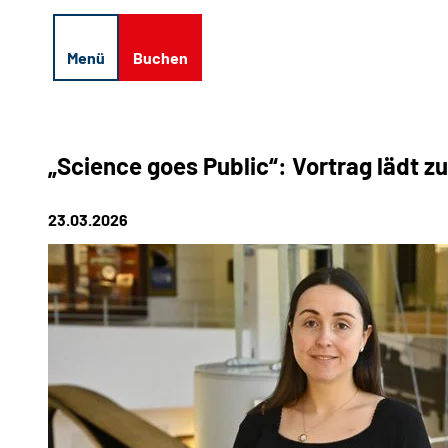
Z
u
Suche
Menü
Buchen
m
I
n
h
a
„Science goes Public“: Vortrag lädt z
l
t
23.03.2026