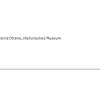
Broschüren
Service
Kontakt
 Astrid Ottens_Historisches Museum