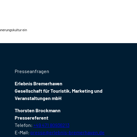
nnerungskultur ein
Presseanfragen
Erlebnis Bremerhaven
Gesellschaft für Touristik, Marketing und
Veranstaltungen mbH
Thorsten Brockmann
Pressereferent
Telefon:
+49 471 80936213
E-Mail:
presse@erlebnis-bremerhaven.de