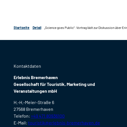
Startseite
Detail
„Science goes Public“: Vortrag lädt zur Diskussion über Eri
Kontaktdaten
Erlebnis Bremerhaven
Gesellschaft für Touristik, Marketing und
Veranstaltungen mbH
H.-H.-Meier-Straße 6
27568 Bremerhaven
Telefon:
+49 471 80936100
E-Mail:
touristik@erlebnis-bremerhaven.de