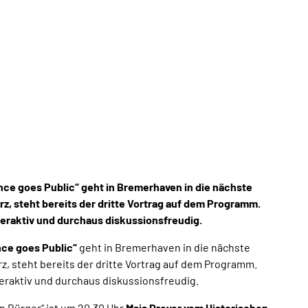
©
CC-BY-NC-ND
Erleben & Entdecken
Unterkünfte
Maritim
Camping &
Reisemobil-
Stellplätze
CC-BY
nce goes Public“ geht in Bremerhaven in die nächste
Museen & Eintritte
Wetter &
Maritime Tage Bremerhaven
z, steht bereits der dritte Vortrag auf dem Programm.
Gezeiten
teraktiv und durchaus diskussionsfreudig.
ce goes Public“
geht in Bremerhaven in die nächste
©
, steht bereits der dritte Vortrag auf dem Programm.
teraktiv und durchaus diskussionsfreudig.
Schifftörns
Events &
Führungen & Rundfahrten
Webcam
Veranstaltungen
en Bürger“ ist um 20.30 Uhr
Maja Dreyer vom Historischen