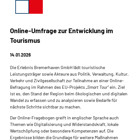
Z
Suche
u
m
©
I
CC-BY-NC-ND
Online-Umfrage zur Entwicklung im
n
CC-BY
©
Unterkünfte
Erleben &
h
CC-BY
Tourismus
Entdecken
Maritim
Schifftörns
Wetter &
Museen
Camping &
CC-BY-NC-ND
a
Gezeiten
Reisemobil
&
Pauschalen
Führungen
Maritime
Events 
CC-BY
Eintritte
Stellplätze
Veranstaltu
Tage
&
l
Webcam
Stadtjubilä
Themenurl
Shopping
Termine
Shop
Gutsch
(B
Kontakt
Bremerhav
Rundfahrte
- 200 Jahr
&
&
&
Essen
SAIL
14.01.2026
t
regionale
Bremerhav
Events
Inspirati
Bremerhav
&
Online
Infos &
Me
Kontakt
Produkte
Trinken
2030
Broschüren
Servic
Die Erlebnis Bremerhaven GmbH lädt touristische
Leistungsträger sowie Akteure aus Politik, Verwaltung, Kultur,
Verkehr und Zivilgesellschaft zur Teilnahme an einer Online-
Befragung im Rahmen des EU-Projekts
„Smart Tour“
ein. Ziel
ist es, den Stand der Region beim ökologischen und digitalen
Wandel zu erfassen und zu analysieren sowie Bedarfe für
nächste Schritte sichtbar zu machen.
Der Online-Fragebogen greift in englischer Sprache auch
Themen wie Digitalisierung und Widerstandskraft, lokale
Wertschöpfung oder besondere Kompetenzen auf. Die
Ergebnisse bilden die Grundlage für weitere Maßnahmen