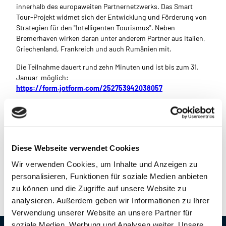
innerhalb des europaweiten Partnernetzwerks. Das Smart
Tour-Projekt widmet sich der Entwicklung und Förderung von
Strategien für den "Intelligenten Tourismus". Neben
Bremerhaven wirken daran unter anderem Partner aus Italien,
Griechenland, Frankreich und auch Rumänien mit.
Die Teilnahme dauert rund zehn Minuten und ist bis zum 31.
Januar möglich:
https://form.jotform.com/252753942038057
Verwandte Dokumente
Diese Pressemitteilung als PDF (245 KB)
Diese Webseite verwendet Cookies
Wir verwenden Cookies, um Inhalte und Anzeigen zu
personalisieren, Funktionen für soziale Medien anbieten
zu können und die Zugriffe auf unsere Website zu
Startseite
Detail
Merken
analysieren. Außerdem geben wir Informationen zu Ihrer
Online-Umfrage zur Entwicklung im Tourismus
Verwendung unserer Website an unsere Partner für
soziale Medien, Werbung und Analysen weiter. Unsere