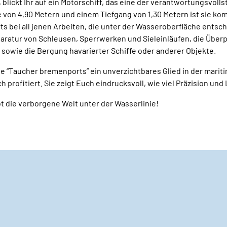
 blickt Ihr auf ein Motorschiff, das eine der verantwortungsvol
 von 4,90 Metern und einem Tiefgang von 1,30 Metern ist sie komp
s bei all jenen Arbeiten, die unter der Wasseroberfläche entsch
paratur von Schleusen, Sperrwerken und Sieleinläufen, die Über
owie die Bergung havarierter Schiffe oder anderer Objekte.
die “Taucher bremenports” ein unverzichtbares Glied in der mari
ch profitiert. Sie zeigt Euch eindrucksvoll, wie viel Präzision u
t die verborgene Welt unter der Wasserlinie!