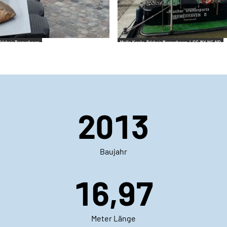
rlebnis Bremerhaven
Mailin Knoke_Erlebnis Bremerhaven |
CC-BY-NC-ND
2013
Baujahr
16,97
Meter Länge