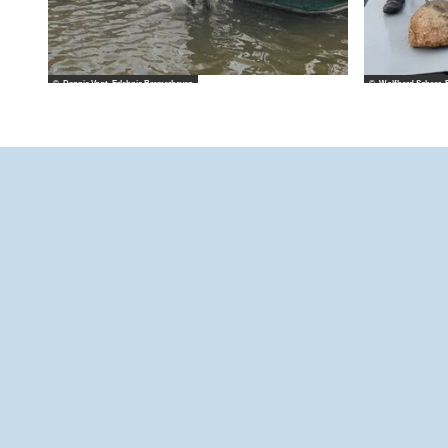
© Dennis Vogt_Erlebnis Bremerhaven
© Wolfhard Scheer_E