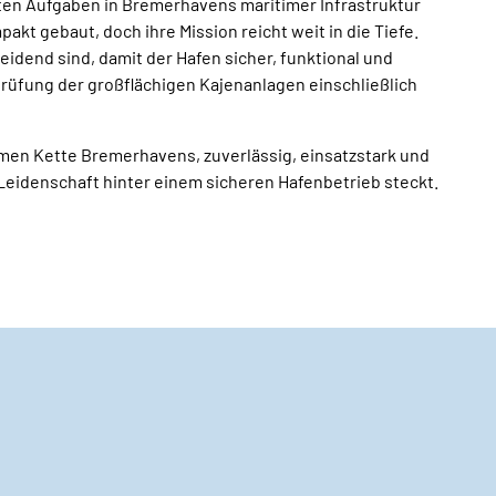
lsten Aufgaben in Bremerhavens maritimer Infrastruktur
Broschüren
Service
akt gebaut, doch ihre Mission reicht weit in die Tiefe.
eidend sind, damit der Hafen sicher, funktional und
prüfung der großflächigen Kajenanlagen einschließlich
Kontakt
timen Kette Bremerhavens, zuverlässig, einsatzstark und
nd Leidenschaft hinter einem sicheren Hafenbetrieb steckt.