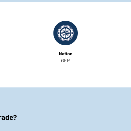
Nation
GER
erade?