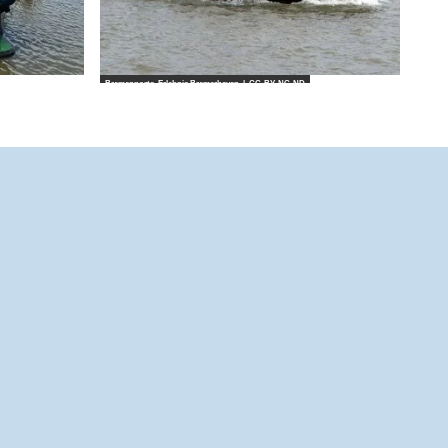
Bremenports_Erlebnis Bremerhaven |
CC-BY-NC-ND