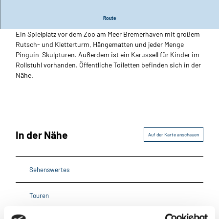
Pinguin-Entspannungsparadies mit Hängematte und Palmen
Route
Ein Spielplatz vor dem Zoo am Meer Bremerhaven mit großem
Rutsch- und Kletterturm, Hängematten und jeder Menge
Pinguin-Skulpturen. Außerdem ist ein Karussell für Kinder im
Rollstuhl vorhanden. Öffentliche Toiletten befinden sich in der
Nähe.
In der Nähe
Auf der Karte anschauen
Sehenswertes
Touren