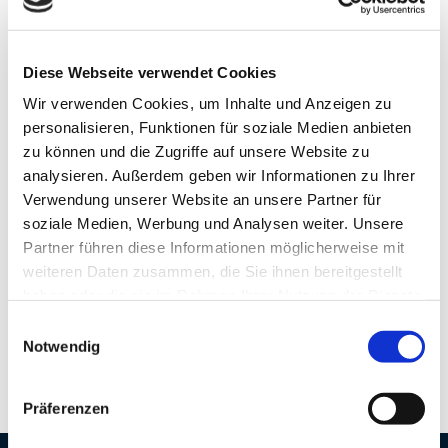
Webcams
Diese Webseite verwendet Cookies
Wir verwenden Cookies, um Inhalte und Anzeigen zu
personalisieren, Funktionen für soziale Medien anbieten
Dieser Seiteninhalt wurde teilweise oder vollständig durch KI
zu können und die Zugriffe auf unsere Website zu
optimiert oder erstellt.
analysieren. Außerdem geben wir Informationen zu Ihrer
Verwendung unserer Website an unsere Partner für
soziale Medien, Werbung und Analysen weiter. Unsere
Kontaktdaten
Partner führen diese Informationen möglicherweise mit
H.-H.-Meier-Straße
weiteren Daten zusammen, die Sie ihnen bereitgestellt
27568
Bremerhaven
haben oder die sie im Rahmen Ihrer Nutzung der Dienste
gesammelt haben.
Anreise mit dem Auto
E
Notwendig
i
Anreise mit öffentlichen Verkehrsmitteln
n
w
Präferenzen
i
l