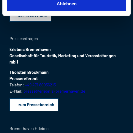
l
E-Mail:
touristik@erlebnis-bremerhaven.de
Ablehnen
zur Tourist-Info
Presseanfragen
Erlebnis Bremerhaven
Gesellschaft für Touristik, Marketing und Veranstaltungen
mbH
Thorsten Brockmann
Pressereferent
Telefon:
+49 471 80936213
E-Mail:
presse@erlebnis-bremerhaven.de
zum Pressebereich
Bremerhaven Erleben