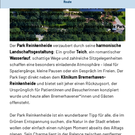
Mitten im Stadtteil Schiffdorferdamm liegt der
Park
Route
Reinkenheide
– eine grüne Oase der Ruhe und Erholung, die
zum Verweilen, Entspannen und Entdecken einlädt. Einst als
© Helmut Gross_Erlebnis Bremerhaven |
© Helmut Gross_Erlebnis Bremerhaven |
CC-BY-NC-ND
CC-BY-NC-ND
Erholungsraum für Patient
innen und Besucher
innen des
nahegelegenen Klinikums angelegt, ist dieser gepflegte Park
heute für alle zugänglich und ein stiller Begegnungsort im
urbanen Raum.
© Helmut Gross_Erlebnis Bremerhaven |
CC-BY-NC-ND
Der
Park Reinkenheide
verzaubert durch seine
harmonische
Landschaftsgestaltung
: Ein großer
Teich
, ein romantischer
Wasserlauf
, schattige Wege und zahlreiche Sitzgelegenheiten
schaffen eine besonders einladende Atmosphäre – ideal für
Spaziergänge, kleine Pausen oder ein Gespräch im Freien. Der
Park liegt direkt neben dem
Klinikum Bremerhaven-
Reinkenheide
und bietet seit jeher einen Rückzugsort, der
Ursprünglich für Patient
innen und Besucher
innen konzipiert
wurde und heute allen Bremerhavener*innen und Gästen
offensteht.
Der Park Reinkenheide ist ein wunderbarer Tipp für alle, die im
Grünen Entspannung suchen, die Natur in der Stadt erleben
wollen oder einfach einen ruhigen Moment abseits des Alltags
planen. Sein Charme liegt in der Balance zwischen gepflegter