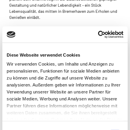
Gestaltung und natürlicher Lebendigkeit – ein Stück
Lebensqualität, das mitten in Bremerhaven zum Erholen und
Genießen einlädt.
In der Nähe
Auf der Karte anschauen
Diese Webseite verwendet Cookies
Wir verwenden Cookies, um Inhalte und Anzeigen zu
Sehenswertes
personalisieren, Funktionen für soziale Medien anbieten
zu können und die Zugriffe auf unsere Website zu
analysieren. Außerdem geben wir Informationen zu Ihrer
Verwendung unserer Website an unsere Partner für
soziale Medien, Werbung und Analysen weiter. Unsere
Partner führen diese Informationen möglicherweise mit
Dieser Seiteninhalt wurde teilweise oder vollständig durch KI
weiteren Daten zusammen, die Sie ihnen bereitgestellt
optimiert oder erstellt.
haben oder die sie im Rahmen Ihrer Nutzung der Dienste
gesammelt haben.
E