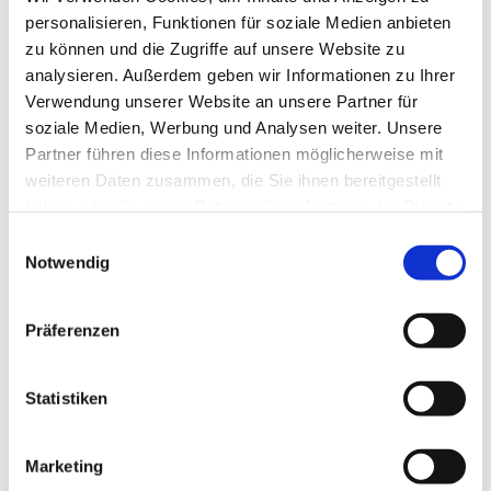
personalisieren, Funktionen für soziale Medien anbieten
zu können und die Zugriffe auf unsere Website zu
In der Nähe
Auf der Karte anschauen
analysieren. Außerdem geben wir Informationen zu Ihrer
Verwendung unserer Website an unsere Partner für
soziale Medien, Werbung und Analysen weiter. Unsere
Sehenswertes
Partner führen diese Informationen möglicherweise mit
weiteren Daten zusammen, die Sie ihnen bereitgestellt
Webcams
haben oder die sie im Rahmen Ihrer Nutzung der Dienste
gesammelt haben.
E
Notwendig
i
n
w
Präferenzen
i
Dieser Seiteninhalt wurde teilweise oder vollständig durch KI
l
optimiert oder erstellt.
l
Statistiken
i
g
Kontaktdaten
Marketing
u
Julius Krause Ladenlokal