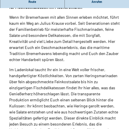
Handwerk, Frische und echte Leidenschaft: Eure Adresse
Route
Anrufen
für Fischdelikatessen im Fischereihafen
Wenn Ihr Bremerhaven mit allen Sinnen erleben möchtet, führt
kaum ein Weg an Julius Krause vorbei. Seit Generationen steht
der Familienbetrieb für meisterhafte Fischmarinaden, feine
Salate und besondere Delikatessen, die mit Sorgfalt,
Kreativität und viel Liebe zum Detail hergestellt werden. Hier
erwartet Euch ein Geschmackserlebnis, das die maritime
Tradition Bremerhavens lebendig macht und Euch den Zauber
echter Handarbeit spüren lässt.
Im Ladenlokal taucht Ihr ein in eine Welt voller frischer,
handgefertigter Köstlichkeiten. Von zarten Heringsmarinaden
über fein abgeschmeckte Feinkostsalate bis hin zu
einzigartigen Fischdelikatessen findet Ihr hier alles, was das
Genießerherz höherschlagen lässt. Die transparente
Produktion ermöglicht Euch einen seltenen Blick hinter die
Kulissen: Ihr könnt beobachten, wie Heringe gerollt werden,
wie Salate entstehen und wie aus hochwertigen Zutaten echte
Spezialitäten gefertigt werden. Dieser direkte Einblick macht
jeden Besuch zu einem besonderen Erlebnis, das die