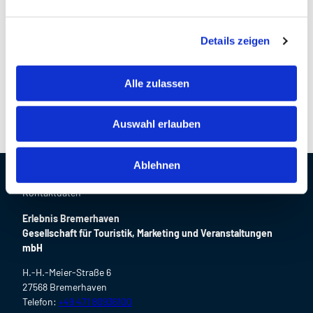
n
Fischkai 5
g
27572
Bremerhaven
Details zeigen
s
+49 471 73232
a
u
Anreise mit dem Auto
Alle zulassen
s
Anreise mit öffentlichen Verkehrsmitteln
w
Auswahl erlauben
a
h
l
Ablehnen
Kontaktdaten
Erlebnis Bremerhaven
Gesellschaft für Touristik, Marketing und Veranstaltungen
mbH
H.-H.-Meier-Straße 6
27568 Bremerhaven
Telefon:
+49 471 80936100