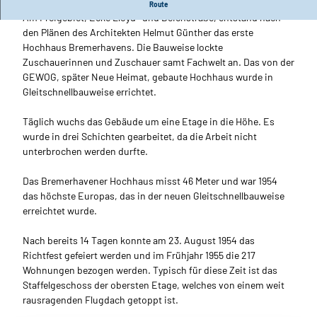
Das erste Hochhaus in Bremerhaven
Route
Am Freigebiet, Ecke Lloyd- und Deichstraße, entstand nach
den Plänen des Architekten Helmut Günther das erste
Hochhaus Bremerhavens. Die Bauweise lockte
Zuschauerinnen und Zuschauer samt Fachwelt an. Das von der
GEWOG, später Neue Heimat, gebaute Hochhaus wurde in
Gleitschnellbauweise errichtet.
Täglich wuchs das Gebäude um eine Etage in die Höhe. Es
wurde in drei Schichten gearbeitet, da die Arbeit nicht
unterbrochen werden durfte.
Das Bremerhavener Hochhaus misst 46 Meter und war 1954
das höchste Europas, das in der neuen Gleitschnellbauweise
erreichtet wurde.
Nach bereits 14 Tagen konnte am 23. August 1954 das
Richtfest gefeiert werden und im Frühjahr 1955 die 217
Wohnungen bezogen werden. Typisch für diese Zeit ist das
Staffelgeschoss der obersten Etage, welches von einem weit
rausragenden Flugdach getoppt ist.