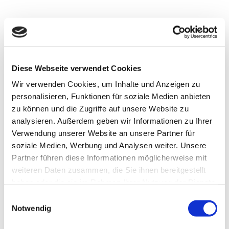
In der Nähe
Auf der Karte anschauen
Diese Webseite verwendet Cookies
Sehenswertes
Wir verwenden Cookies, um Inhalte und Anzeigen zu
personalisieren, Funktionen für soziale Medien anbieten
Touren
zu können und die Zugriffe auf unsere Website zu
analysieren. Außerdem geben wir Informationen zu Ihrer
Verwendung unserer Website an unsere Partner für
Webcams
soziale Medien, Werbung und Analysen weiter. Unsere
Partner führen diese Informationen möglicherweise mit
weiteren Daten zusammen, die Sie ihnen bereitgestellt
Kontaktdaten
haben oder die sie im Rahmen Ihrer Nutzung der Dienste
gesammelt haben.
E
Freigebiet 1
Notwendig
27568
Bremerhaven
i
n
Anreise mit dem Auto