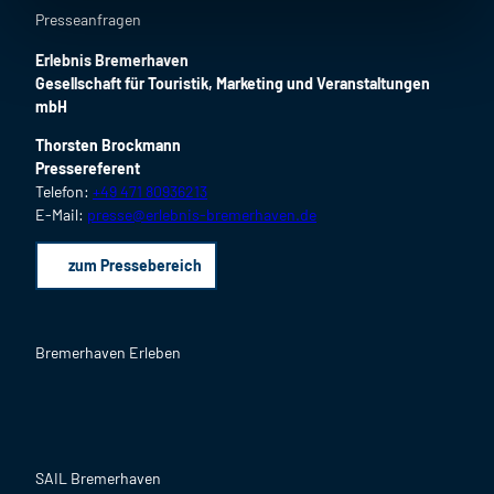
Presseanfragen
Erlebnis Bremerhaven
Gesellschaft für Touristik, Marketing und Veranstaltungen
mbH
Thorsten Brockmann
Pressereferent
Telefon:
+49 471 80936213
E-Mail:
presse@erlebnis-bremerhaven.de
zum Pressebereich
Bremerhaven Erleben
F
I
Y
L
P
B
a
n
o
i
i
l
c
s
u
n
n
o
SAIL Bremerhaven
e
t
T
k
t
g