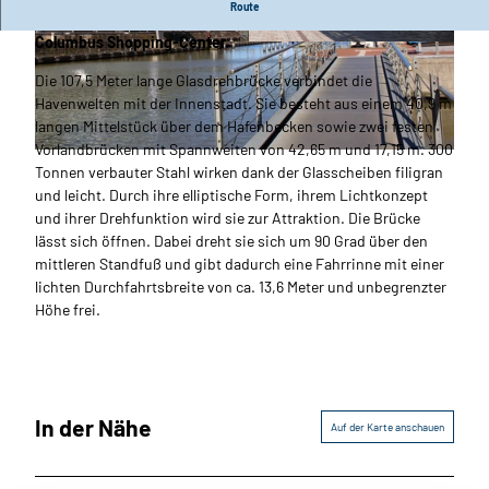
Route
Die gläserne Drehbrücke zwischen Havenwelten und
Columbus Shopping-Center.
© Maja Herwig_Erlebnis Bremerhaven |
CC-BY
© Tanja Mehl_Erlebnis Bremerhaven |
CC-BY
Die 107,5 Meter lange Glasdrehbrücke verbindet die
Havenwelten mit der Innenstadt. Sie besteht aus einem 40,9 m
langen Mittelstück über dem Hafenbecken sowie zwei festen
Vorlandbrücken mit Spannweiten von 42,65 m und 17,15 m. 300
© Maja Herwig_Erlebnis Bremerhaven |
CC-BY
Tonnen verbauter Stahl wirken dank der Glasscheiben filigran
und leicht. Durch ihre elliptische Form, ihrem Lichtkonzept
und ihrer Drehfunktion wird sie zur Attraktion. Die Brücke
lässt sich öffnen. Dabei dreht sie sich um 90 Grad über den
mittleren Standfuß und gibt dadurch eine Fahrrinne mit einer
lichten Durchfahrtsbreite von ca. 13,6 Meter und unbegrenzter
Höhe frei.
In der Nähe
Auf der Karte anschauen