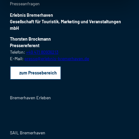
Presseanfragen
Erlebnis Bremerhaven
Gesellschaft für Touristik, Marketing und Veranstaltungen
mbH
Thorsten Brockmann
Pressereferent
Telefon:
+49 471 80936213
E-Mail:
presse@erlebnis-bremerhaven.de
zum Pressebereich
Bremerhaven Erleben
F
I
Y
L
P
B
a
n
o
i
i
l
c
s
u
n
n
o
SAIL Bremerhaven
e
t
T
k
t
g