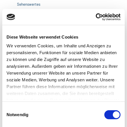
Sehenswertes
Touren
Webcams
Diese Webseite verwendet Cookies
Wir verwenden Cookies, um Inhalte und Anzeigen zu
personalisieren, Funktionen für soziale Medien anbieten
zu können und die Zugriffe auf unsere Website zu
analysieren. Außerdem geben wir Informationen zu Ihrer
Verwendung unserer Website an unsere Partner für
Dieser Seiteninhalt wurde teilweise oder vollständig durch KI
soziale Medien, Werbung und Analysen weiter. Unsere
optimiert oder erstellt.
Partner führen diese Informationen möglicherweise mit
weiteren Daten zusammen, die Sie ihnen bereitgestellt
Kontaktdaten
haben oder die sie im Rahmen Ihrer Nutzung der Dienste
gesammelt haben.
Columbusstraße
E
27568
Bremerhaven
Notwendig
i
n
Anreise mit dem Auto