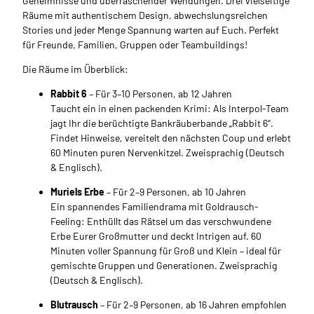
Geheimnisse und überraschender Wendungen. Drei vielseitige
Räume mit authentischem Design, abwechslungsreichen
Stories und jeder Menge Spannung warten auf Euch. Perfekt
für Freunde, Familien, Gruppen oder Teambuildings!
Die Räume im Überblick:
Rabbit 6
– Für 3–10 Personen, ab 12 Jahren
Taucht ein in einen packenden Krimi: Als Interpol-Team
jagt Ihr die berüchtigte Bankräuberbande „Rabbit 6“.
Findet Hinweise, vereitelt den nächsten Coup und erlebt
60 Minuten puren Nervenkitzel. Zweisprachig (Deutsch
& Englisch).
Muriels Erbe
– Für 2–9 Personen, ab 10 Jahren
Ein spannendes Familiendrama mit Goldrausch-
Feeling: Enthüllt das Rätsel um das verschwundene
Erbe Eurer Großmutter und deckt Intrigen auf. 60
Minuten voller Spannung für Groß und Klein – ideal für
gemischte Gruppen und Generationen. Zweisprachig
(Deutsch & Englisch).
Blutrausch
– Für 2–9 Personen, ab 16 Jahren empfohlen