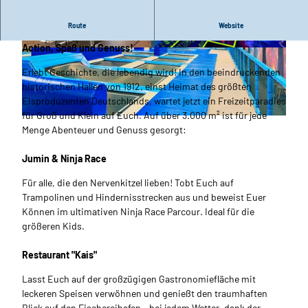
Route
Website
Willkommen im „Alten Eiswerk“ – Euer neuer Lieblingsort für
Action, Spaß und Genuss!
© Kai-Uwe Schulz_Erlebnis Bremerhaven |
© Anuschka Horstmann_Erlebnis Bremerhaven
CC-BY-NC-ND
|
CC-BY-NC-ND
Erlebt Geschichte, die lebendig wird! In den beeindruckenden
historischen Hallen von 1912, einst Heimat des größten
Eisproduzenten Deutschlands, wartet jetzt ein Freizeitparadies
für Groß und Klein auf Euch. Auf über 3.000 m² ist für jede
© Kai-Uwe Schulz_Erlebnis Bremerhaven |
CC-BY-NC-ND
Menge Abenteuer und Genuss gesorgt:
Jumin & Ninja Race
Für alle, die den Nervenkitzel lieben! Tobt Euch auf
Trampolinen und Hindernisstrecken aus und beweist Euer
Können im ultimativen Ninja Race Parcour. Ideal für die
größeren Kids.
Restaurant "Kais"
Lasst Euch auf der großzügigen Gastronomiefläche mit
leckeren Speisen verwöhnen und genießt den traumhaften
Blick auf den Fischereihafen – bei jedem Wetter, dank der