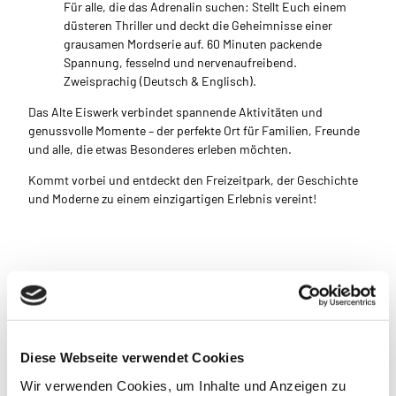
Für alle, die das Adrenalin suchen: Stellt Euch einem
düsteren Thriller und deckt die Geheimnisse einer
grausamen Mordserie auf. 60 Minuten packende
Spannung, fesselnd und nervenaufreibend.
Zweisprachig (Deutsch & Englisch).
Das Alte Eiswerk verbindet spannende Aktivitäten und
genussvolle Momente – der perfekte Ort für Familien, Freunde
und alle, die etwas Besonderes erleben möchten.
Kommt vorbei und entdeckt den Freizeitpark, der Geschichte
und Moderne zu einem einzigartigen Erlebnis vereint!
Gut zu wissen
Öffnungszeiten
Diese Webseite verwendet Cookies
Abweichende Öffnungszeiten in den Herbstferien:
Montag bis Donnerstag: 13:00 bis 21:00 Uhr
Wir verwenden Cookies, um Inhalte und Anzeigen zu