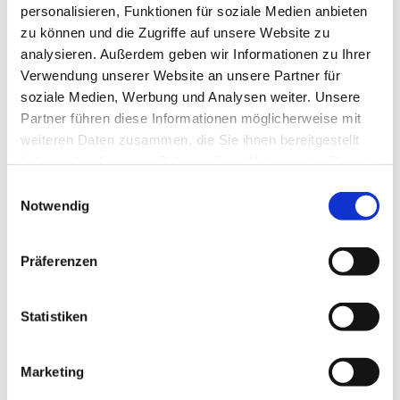
Freitag: 13:00 bis 22:00 Uhr
personalisieren, Funktionen für soziale Medien anbieten
Samstag: 9:30 bis 22:00 Uhr
zu können und die Zugriffe auf unsere Website zu
Sonntag: 11:00 bis 20:00 Uhr
analysieren. Außerdem geben wir Informationen zu Ihrer
3. und 31. Oktober: 11:00 bis 22:00 Uhr
Verwendung unserer Website an unsere Partner für
soziale Medien, Werbung und Analysen weiter. Unsere
Montags Ruhetag.
Partner führen diese Informationen möglicherweise mit
Abweichende Öffnungszeiten an Feiertagen möglich.
Ruhetage: Montag
weiteren Daten zusammen, die Sie ihnen bereitgestellt
haben oder die sie im Rahmen Ihrer Nutzung der Dienste
Preisinformationen
gesammelt haben.
E
Notwendig
i
60 Minuten Ticket: 11,00 €
n
w
90 Minuten Ticket: 16,00 €
Präferenzen
i
60 Minuten Kiddie Jump: 7,00 €
l
90 Minuten Kiddie Jump: 9,00 €
l
Statistiken
i
Kiddie Jump Begleiter: 4,00 €
g
Marketing
Jumpin Socken: 3,00 €
u