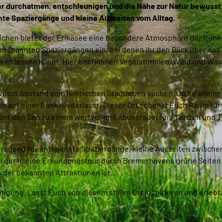
ier durchatmen, entschleunigen und die Nähe zur Natur bewusst
nnte Spaziergänge und kleine Auszeiten vom Alltag.
chen bietet der Erikasee eine besondere Atmosphäre der Ruhe
ntspannten Spaziergängen ein, bei denen Ihr den Blick über das
© Tanja Mehl_Erlebnis Bremerhaven |
CC-BY
wirken lassen könnt. Hier bestimmen Vogelstimmen, Wind und Wa
wusst Abstand vom hektischen Stadtleben suchen. Ob Ihr alleine
ch auf einer Bank niederlasst: Dieser Ort schenkt Euch Raum für
cht den See zu einem wertvollen Lebensraum für Pflanzen und T
orragend für entspannte Spaziergänge, kleine Auszeiten zwisch
sich gut in eine Erkundungstour durch Bremerhavens grüne Seiten
ts der bekannten Attraktionen ist.
igung. Lasst Euch von diesem stillen Ort inspirieren und erlebt