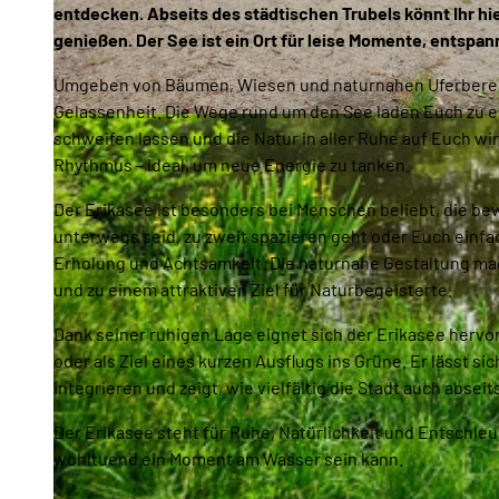
entdecken. Abseits des städtischen Trubels könnt Ihr h
genießen. Der See ist ein Ort für leise Momente, entspa
Umgeben von Bäumen, Wiesen und naturnahen Uferberei
Gelassenheit. Die Wege rund um den See laden Euch zu e
© Tanja Mehl_Erlebnis Bremerhaven |
CC-BY
schweifen lassen und die Natur in aller Ruhe auf Euch 
Rhythmus – ideal, um neue Energie zu tanken.
Der Erikasee ist besonders bei Menschen beliebt, die be
unterwegs seid, zu zweit spazieren geht oder Euch einfa
Erholung und Achtsamkeit. Die naturnahe Gestaltung ma
und zu einem attraktiven Ziel für Naturbegeisterte.
Dank seiner ruhigen Lage eignet sich der Erikasee herv
oder als Ziel eines kurzen Ausflugs ins Grüne. Er lässt 
integrieren und zeigt, wie vielfältig die Stadt auch absei
Der Erikasee steht für Ruhe, Natürlichkeit und Entschleun
wohltuend ein Moment am Wasser sein kann.