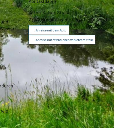
Kontaktdaten
Broschüren
Service
Jakob-Kaiser-Straße
27578
Bremerhaven
- Leherheide-West
 und
 Wasser
Anreise mit dem Auto
Kontakt
sser den
Anreise mit öffentlichen Verkehrsmitteln
iere
endurch
, wie