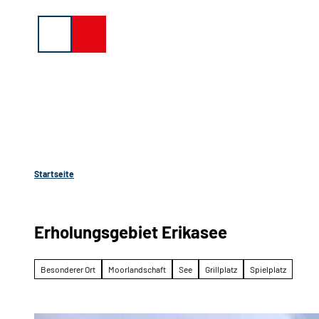
Z
u
Suche
Menü
Buchen
m
I
n
h
a
l
t
Startseite
Erholungsgebiet Erikasee
Besonderer Ort
Moorlandschaft
See
Grillplatz
Spielplatz