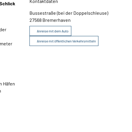
Kontaktdaten
 Schlick
Broschüren
Service
Bussestraße (bei der Doppelschleuse)
27568
Bremerhaven
 der
Anreise mit dem Auto
Kontakt
Anreise mit öffentlichen Verkehrsmitteln
kmeter
en Häfen
n