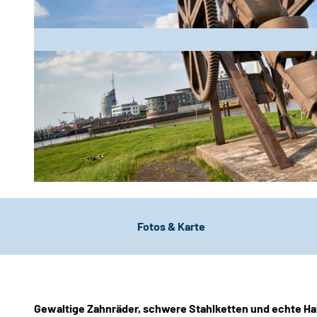
© Anna Meurer_Erlebnis Bremerhaven |
CC-BY-NC-ND
Fotos & Karte
Gewaltige Zahnräder, schwere Stahlketten und echte H