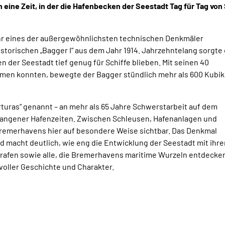
eine Zeit, in der die Hafenbecken der Seestadt Tag für Tag von
Ihr eines der außergewöhnlichsten technischen Denkmäler
torischen „Bagger I“ aus dem Jahr 1914. Jahrzehntelang sorgte
 der Seestadt tief genug für Schiffe blieben. Mit seinen 40
nehmen konnten, bewegte der Bagger stündlich mehr als 600 Kubi
rturas“ genannt – an mehr als 65 Jahre Schwerstarbeit auf dem
gangener Hafenzeiten. Zwischen Schleusen, Hafenanlagen und
Bremerhavens hier auf besondere Weise sichtbar. Das Denkmal
d macht deutlich, wie eng die Entwicklung der Seestadt mit ihr
grafen sowie alle, die Bremerhavens maritime Wurzeln entdecke
voller Geschichte und Charakter.