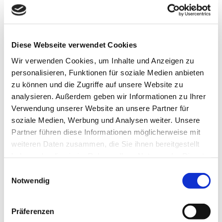
Öffnungszeiten
Besichtigung 24/7 möglich.
Diese Webseite verwendet Cookies
Wir verwenden Cookies, um Inhalte und Anzeigen zu
personalisieren, Funktionen für soziale Medien anbieten
zu können und die Zugriffe auf unsere Website zu
In der Nähe
analysieren. Außerdem geben wir Informationen zu Ihrer
Auf der Karte anschauen
Verwendung unserer Website an unsere Partner für
soziale Medien, Werbung und Analysen weiter. Unsere
Partner führen diese Informationen möglicherweise mit
Sehenswertes
weiteren Daten zusammen, die Sie ihnen bereitgestellt
haben oder die sie im Rahmen Ihrer Nutzung der Dienste
Touren
gesammelt haben.
E
Notwendig
i
Webcams
n
w
Präferenzen
i