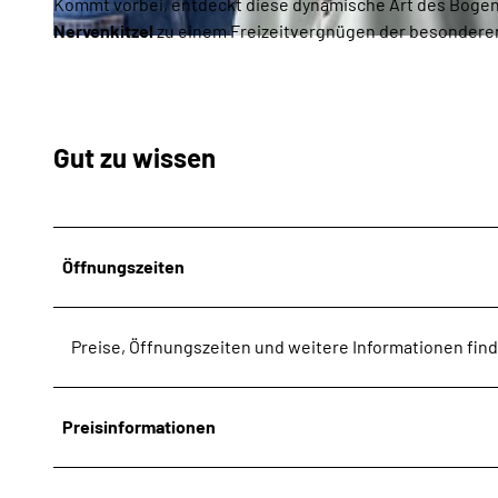
Kommt vorbei, entdeckt diese dynamische Art des Bogen
Nervenkitzel
zu einem Freizeitvergnügen der besondere
© Christoph Schmitz_Erlebnis Bremerhaven |
CC-BY-NC-ND
Gut zu wissen
Öffnungszeiten
Preise, Öffnungszeiten und weitere Informationen fin
Preisinformationen