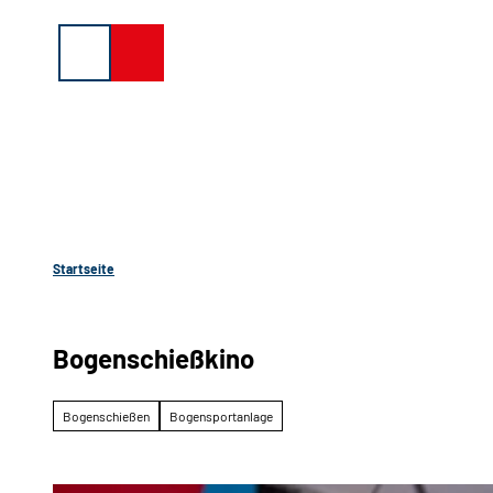
Z
u
Suche
Menü
Buchen
m
I
n
h
a
l
t
Startseite
Bogenschießkino
Bogenschießen
Bogensportanlage