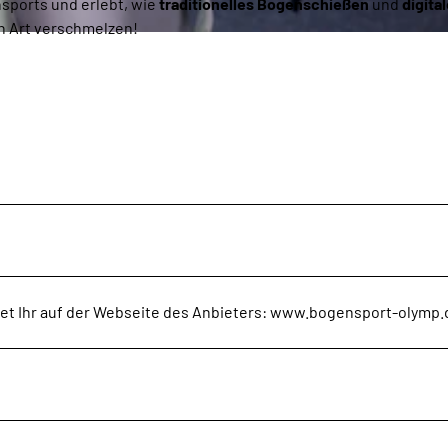
sports und erlebt, wie
traditionelles Bogenschießen
und
digital
n Art verschmelzen!
det Ihr auf der Webseite des Anbieters: www.bogensport-olymp.