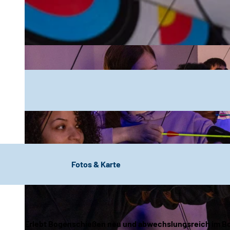
Fotos & Karte
Erlebt
Bogenschießen neu und abwechslungsreich
im
B