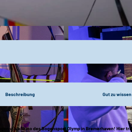
Beschreibung
Gut zu wissen
ogenschießkino
des Bogensport Olymp in Bremerhaven! Hier trif