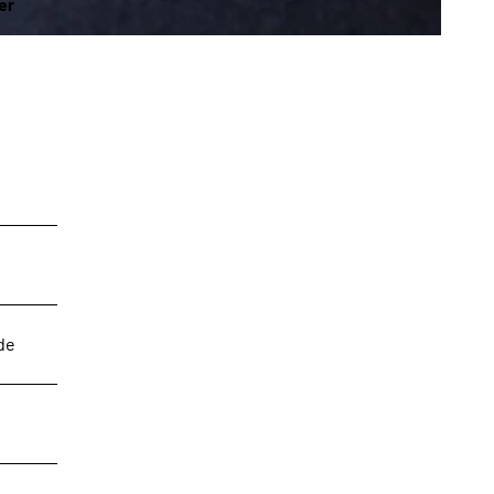
er
de