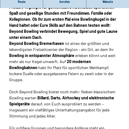
Willkommen bei
Beyond Bowling Bremerhaven
– Eurem
Route
Anrufen
Website
Freizeit-Highlight für gemeinsame Abenteuer, sportlichen
Spaß und gesellige Stunden mit Freund
innen, Familie oder
Kolleg
innen. Ob Ihr zum ersten Mal eine Bowlingkugel in der
Hand haltet oder Eure Skills auf den Bahnen testen wollt:
Beyond Bowling verbindet Bewegung, Spiel und gute Laune
unter einem Dach.
Beyond Bowling Bremerhaven
ist eines der größten und
lebendigsten Freizeitcenter der Region – ein Ort, an dem Ihr
Bowling in entspannter Atmosphäre
erleben könnt und weit
mehr als nur Kegel umwerft. Auf
20 modernen
Bowlingbahnen
habt Ihr Platz für sportlichen Wettkampf,
lockere Duelle oder ausgelassene Feiern zu zweit oder in der
Gruppe.
Doch Beyond Bowling bietet noch mehr: Neben klassischem
Bowling warten
Billard, Darts, Airhockey und elektronische
Spielgeräte
darauf, von Euch ausprobiert zu werden –
insgesamt ein vielfältiges Unterhaltungsangebot für jede
Stimmung und jedes Alter.
Für größere Gruppen und besondere Anlässe steht ein