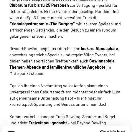
Clubraum für bis zu 25 Personen
zur Verfügung – perfekt für
Geburtstagsfeiern, kleine Events oder gesellige Runden. Und
wenn der Spaß Hunger macht, verwöhnt Euch die
Erlebnisgastronomie „The Burgery“
mit leckeren Speisen und
erfrischenden Getränken, die den Besuch zu einem rundum
gelungenen Erlebnis machen.
Beyond Bowling begeistert durch seine
lockere Atmosphäre
,
abwechslungsreiche Specials und regelmäßige Events, bei
denen neben sportlichen Treffpunkten auch
Gewinnspiele,
Themen-Abende und familienfreundliche Angebote
im
Mittelpunkt stehen.
Egal ob Ihr einen Nachmittag voller Action plant, einen
unvergesslichen Geburtstag feiern möchtet oder einfach Lust
auf gemeinsame Unterhaltung habt – hier findet Ihr
Freizeitspaß, Spannung und Genuss unter einem Dach.
Kommt vorbei, schnappt Euch Bowling-Schuhe und Kugel
und erlebt
Freizeit neu gedacht
– bei Beyond Bowling
Bremerhaven, wo Spiel, Lachen und Gemeinschaft