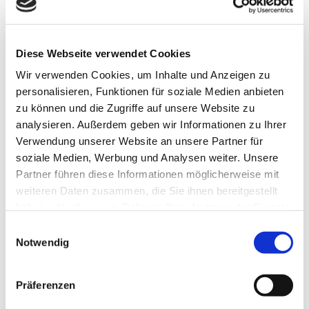
zusammengehören.
Diese Webseite verwendet Cookies
Gut zu wissen
Wir verwenden Cookies, um Inhalte und Anzeigen zu
personalisieren, Funktionen für soziale Medien anbieten
Öffnungszeiten
zu können und die Zugriffe auf unsere Website zu
analysieren. Außerdem geben wir Informationen zu Ihrer
Dienstag bis Samstag: ab 14:00 Uhr
Verwendung unserer Website an unsere Partner für
Sonntag: ab 10:00 Uhr
soziale Medien, Werbung und Analysen weiter. Unsere
Feiertag: ab 10:00 Uhr
Ruhetage: Montag
Partner führen diese Informationen möglicherweise mit
weiteren Daten zusammen, die Sie ihnen bereitgestellt
Preisinformationen
haben oder die sie im Rahmen Ihrer Nutzung der Dienste
gesammelt haben.
Preise, Öffnungszeiten und weitere Informationen findet Ihr
E
auf der Webseite des Anbieters: www.beyondbowling.de
Notwendig
i
n
w
Präferenzen
i
Dieser Seiteninhalt wurde teilweise oder vollständig durch KI