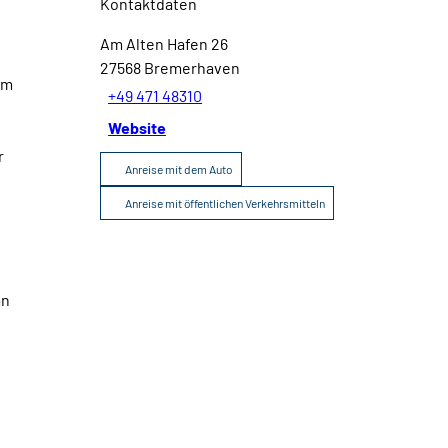
Kontaktdaten
Broschüren
Service
Am Alten Hafen 26
27568
Bremerhaven
om
+49 471 48310
Kontakt
Website
r
Anreise mit dem Auto
Anreise mit öffentlichen Verkehrsmitteln
an