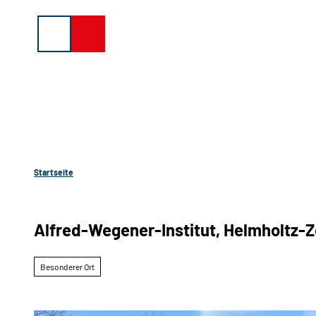
Z
u
Suche
Menü
Buchen
m
I
n
h
a
l
t
Startseite
Alfred-Wegener-Institut, Helmholtz-Z
Besonderer Ort