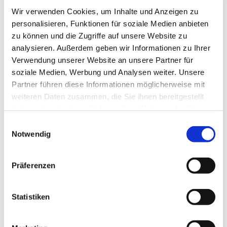
Wir verwenden Cookies, um Inhalte und Anzeigen zu
Kategorien
personalisieren, Funktionen für soziale Medien anbieten
zu können und die Zugriffe auf unsere Website zu
Tour
analysieren. Außerdem geben wir Informationen zu Ihrer
Leistungen
Verwendung unserer Website an unsere Partner für
soziale Medien, Werbung und Analysen weiter. Unsere
Auf Anfrage auch exklusiv für Gruppen zu anderen Terminen
Partner führen diese Informationen möglicherweise mit
möglich.
weiteren Daten zusammen, die Sie ihnen bereitgestellt
haben oder die sie im Rahmen Ihrer Nutzung der Dienste
Organisation
gesammelt haben.
E
Erlebnis Bremerhaven GmbH (Bremerhaven)
Notwendig
i
n
Lizenz (Stammdaten)
w
Erlebnis Bremerhaven GmbH (Bremerhaven)
Präferenzen
i
l
l
Statistiken
i
Kontaktdaten
g