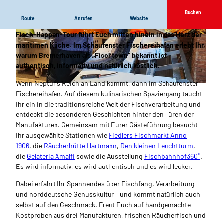
Buchen
Route
Anrufen
Website
Entdeckt Bremerhaven von seiner genussvollsten Seite: Die
Fisch-Happen-Tour führt Euch mitten hinein in das Herz der
© Tanja Mehl |
CC-BY
© Tanja Mehl |
CC-BY
maritimen Küche. Im Schaufenster Fischereihafen erlebt Ihr,
warum Bremerhaven als „Fischtown“ bekannt ist –
authentisch, informativ und natürlich köstlich.
Wenn Neptuns Reich an Land kommt, dann im Schaufenster
© Tanja Mehl |
CC-BY
Fischereihafen. Auf diesem kulinarischen Spaziergang taucht
Ihr ein in die traditionsreiche Welt der Fischverarbeitung und
entdeckt die besonderen Geschichten hinter den Türen der
Manufakturen. Gemeinsam mit Eurer Gästeführung besucht
Ihr ausgewählte Stationen wie
Fiedlers Fischmarkt Anno
1906
, die
Räucherhütte Hartmann
,
Den kleinen Leuchtturm
,
die
Gelateria Amalfi
sowie die Ausstellung
Fischbahnhof360°
.
Es wird informativ, es wird authentisch und es wird lecker.
Dabei erfahrt Ihr Spannendes über Fischfang, Verarbeitung
und norddeutsche Genusskultur – und kommt natürlich auch
selbst auf den Geschmack. Freut Euch auf handgemachte
Kostproben aus drei Manufakturen, frischen Räucherfisch und