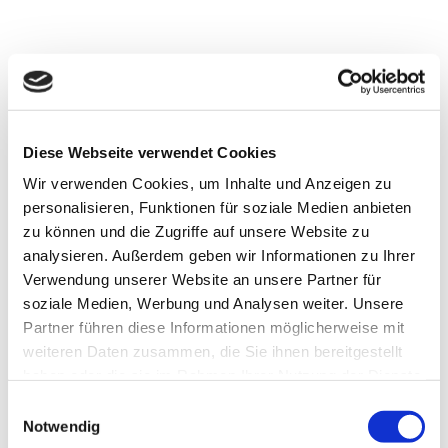
Diese Webseite verwendet Cookies
Wir verwenden Cookies, um Inhalte und Anzeigen zu
Sven
personalisieren, Funktionen für soziale Medien anbieten
Jürge
nsen_
Erleb
zu können und die Zugriffe auf unsere Website zu
nis Br
emer
haven
analysieren. Außerdem geben wir Informationen zu Ihrer
|
Segelyacht "Henk de Mol"
CC-B
Y-NC
Verwendung unserer Website an unsere Partner für
-ND
"Henk de Mol" Rolli-Törns in Bremerhaven: barrierefreies Segelerlebnis für Rollstuhlfahrer:inne
soziale Medien, Werbung und Analysen weiter. Unsere
Partner führen diese Informationen möglicherweise mit
weiteren Daten zusammen, die Sie ihnen bereitgestellt
haben oder die sie im Rahmen Ihrer Nutzung der Dienste
gesammelt haben.
E
Notwendig
i