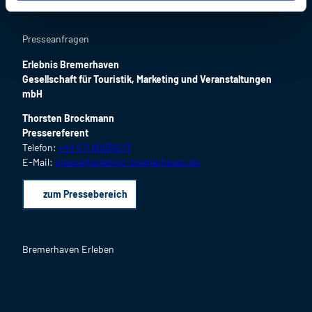
Presseanfragen
Erlebnis Bremerhaven
Gesellschaft für Touristik, Marketing und Veranstaltungen
mbH
Thorsten Brockmann
Pressereferent
Telefon:
+49 471 80936213
E-Mail:
presse@erlebnis-bremerhaven.de
zum Pressebereich
Bremerhaven Erleben
F
I
Y
L
P
B
a
n
o
i
i
l