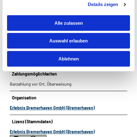
Details zeigen
s
a
Grillmöglichkeit
u
Alle zulassen
s
Sonnenliegen am Pool
w
Auswahl erlauben
a
Sonnenschirm am Pool
h
l
Ablehnen
Nichtraucher
Zahlungsmöglichkeiten
Barzahlung vor Ort, Überweisung
Organisation
Erlebnis Bremerhaven GmbH (Bremerhaven)
Lizenz (Stammdaten)
Erlebnis Bremerhaven GmbH (Bremerhaven)