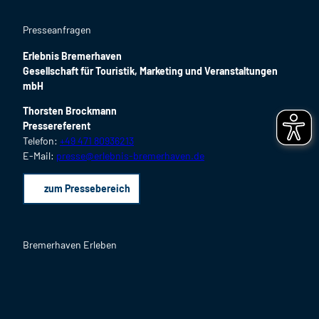
Presseanfragen
Erlebnis Bremerhaven
Gesellschaft für Touristik, Marketing und Veranstaltungen
mbH
Thorsten Brockmann
Pressereferent
Telefon:
+49 471 80936213
E-Mail:
presse@erlebnis-bremerhaven.de
zum Pressebereich
Bremerhaven Erleben
F
I
Y
L
P
B
a
n
o
i
i
l
c
s
u
n
n
o