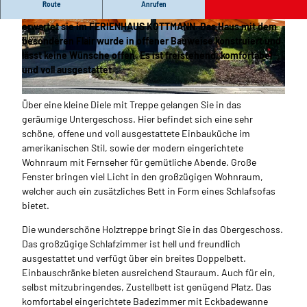
Route
Anrufen
Eine WOHLFÜHLOASE für den Aufenthalt in Bremerhaven
erwartet sie im FERIENHAUS KOTTMANN. Das Haus mit dem
© Melanie Kottmann |
CC-BY
© Melanie Kottmann |
CC-BY
besonderen Flair wurde in offener Bauweise konstruiert und
lässt keine Wünsche offen.
Es ist freistehend, komfortabel
und voll ausgestattet.
© Melanie Kottmann
Über eine kleine Diele mit Treppe gelangen Sie in das
geräumige Untergeschoss. Hier befindet sich eine sehr
schöne, offene und voll ausgestattete Einbauküche im
amerikanischen Stil, sowie der modern eingerichtete
Wohnraum mit Fernseher für gemütliche Abende. Große
Fenster bringen viel Licht in den großzügigen Wohnraum,
welcher auch ein zusätzliches Bett in Form eines Schlafsofas
bietet.
Die wunderschöne Holztreppe bringt Sie in das Obergeschoss.
Das großzügige Schlafzimmer ist hell und freundlich
ausgestattet und verfügt über ein breites Doppelbett.
Einbauschränke bieten ausreichend Stauraum. Auch für ein,
selbst mitzubringendes, Zustellbett ist genügend Platz. Das
komfortabel eingerichtete Badezimmer mit Eckbadewanne