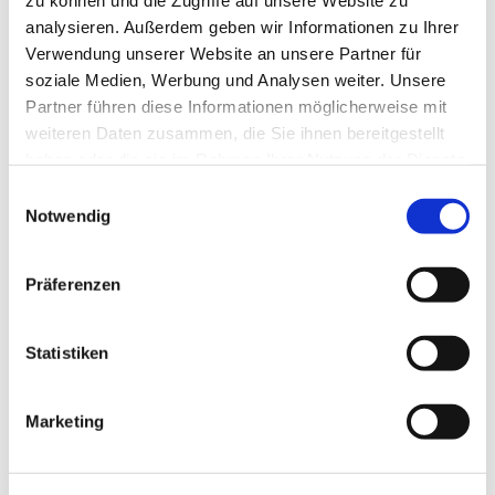
zu können und die Zugriffe auf unsere Website zu
Entfernung zur Haltestelle: 200 m
analysieren. Außerdem geben wir Informationen zu Ihrer
Entfernung zur Ortsmitte: 4.500 m
Verwendung unserer Website an unsere Partner für
Entfernung zum Bahnhof: 1.000 m
soziale Medien, Werbung und Analysen weiter. Unsere
Partner führen diese Informationen möglicherweise mit
weiteren Daten zusammen, die Sie ihnen bereitgestellt
Sprachkenntnisse
haben oder die sie im Rahmen Ihrer Nutzung der Dienste
Deutsch, Englisch
gesammelt haben.
E
Notwendig
i
Familien/Kinder
n
w
Spielplatz
Präferenzen
i
l
Freizeit/Aktivitäten
l
Statistiken
i
Garten
g
Marketing
u
Ausstattung Gesamtunterkunft
n
g
Terrasse