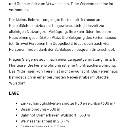
und Dusche lädt zum Verweilen ein. Eine Waschmaschine ist
vorhanden.
Der kleine, liebevoll angelegte Garten mit Terrasse und
Rasenfläche, nutzbar als Liegewiese, steht jederzeit zur
alleinigen Nutzung zur Verfügung. Ihre Fahrräder finden im
Haus einen geschützten Platz. Die Belegung des Ferienhauses
ist für zwei Personen (im Doppelbett) ideal, doch auch vier
Personen finden dank der Schlafcouch bequem Unterschlupf.
Fragen Sie gerne auch nach einer Langzeitvermietung für z. B.
Monteure. Die Ferienwohnung ist eine Nichtraucherwohnung.
Das Mitbringen von Tieren ist nicht erwünscht. Das Ferienhaus
befindet sich in einer beruhigten Nebenstraße im Stadtteil
Wulsdorf.
LAGE
Einkaufsmöglichkeiten sind zu Fuß erreichbar (300 m)
Busanbindung – 500 m
Bahnhof Bremerhaven Wulsdorf - 650 m
Wellnesshallenbad in 2,6 km
Freibad (Saison) in 3,3 km