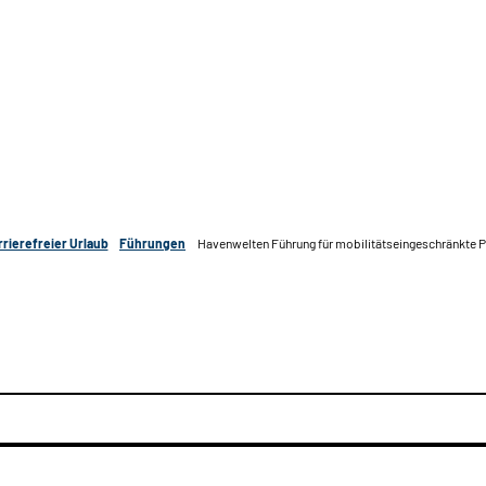
rrierefreier Urlaub
Führungen
Havenwelten Führung für mobilitätseingeschränkte 