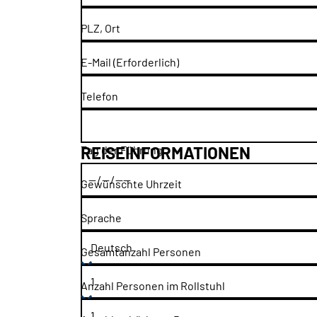
PLZ, Ort
E-Mail
(Erforderlich)
Telefon
REISEINFORMATIONEN
Tag der Führung
Gewünschte Uhrzeit
Sprache
Gesamtanzahl Personen
Anzahl Personen im Rollstuhl