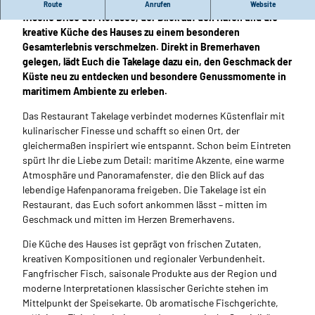
Willkommen im Restaurant Takelage – einem Ort, an dem die
Route
Anrufen
Website
frische Brise der Nordsee, der Blick auf den Hafen und die
kreative Küche des Hauses zu einem besonderen
Gesamterlebnis verschmelzen. Direkt in Bremerhaven
gelegen, lädt Euch die Takelage dazu ein, den Geschmack der
Küste neu zu entdecken und besondere Genussmomente in
maritimem Ambiente zu erleben.
Das Restaurant Takelage verbindet modernes Küstenflair mit
kulinarischer Finesse und schafft so einen Ort, der
gleichermaßen inspiriert wie entspannt. Schon beim Eintreten
spürt Ihr die Liebe zum Detail: maritime Akzente, eine warme
Atmosphäre und Panoramafenster, die den Blick auf das
lebendige Hafenpanorama freigeben. Die Takelage ist ein
Restaurant, das Euch sofort ankommen lässt – mitten im
Geschmack und mitten im Herzen Bremerhavens.
Die Küche des Hauses ist geprägt von frischen Zutaten,
kreativen Kompositionen und regionaler Verbundenheit.
Fangfrischer Fisch, saisonale Produkte aus der Region und
moderne Interpretationen klassischer Gerichte stehen im
Mittelpunkt der Speisekarte. Ob aromatische Fischgerichte,