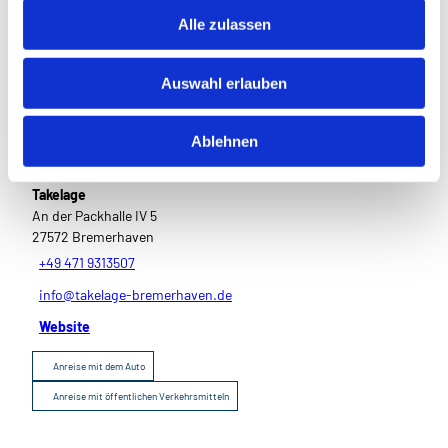
u
Alle zulassen
s
w
Sehenswertes
Auswahl erlauben
a
h
l
Ablehnen
Pächter/Betreiber
Takelage
An der Packhalle IV 5
27572
Bremerhaven
+49 471 9313507
info@takelage-bremerhaven.de
Website
Anreise mit dem Auto
Anreise mit öffentlichen Verkehrsmitteln