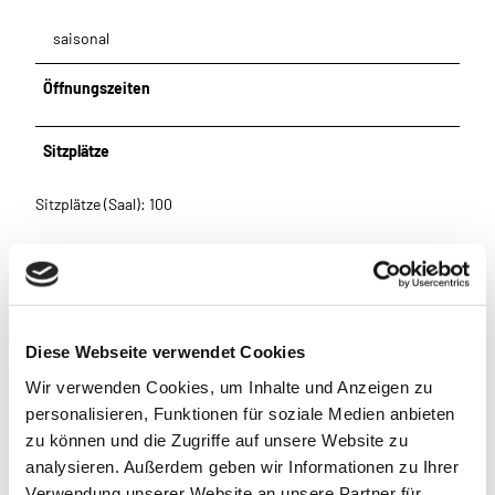
saisonal
Öffnungszeiten
Sitzplätze
Sitzplätze (Saal): 100
Eignung
für jedes Wetter
Diese Webseite verwendet Cookies
für Gruppen
Wir verwenden Cookies, um Inhalte und Anzeigen zu
personalisieren, Funktionen für soziale Medien anbieten
für Schulklassen
zu können und die Zugriffe auf unsere Website zu
analysieren. Außerdem geben wir Informationen zu Ihrer
für Familien
Verwendung unserer Website an unsere Partner für