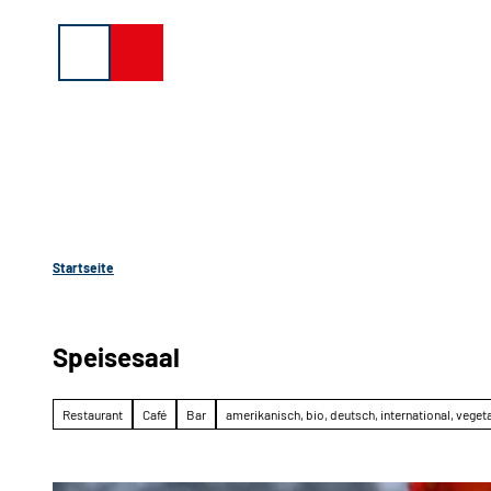
Z
u
Suche
Menü
Buchen
m
I
n
h
a
l
t
Startseite
Speisesaal
Restaurant
Café
Bar
amerikanisch, bio, deutsch, international, veget