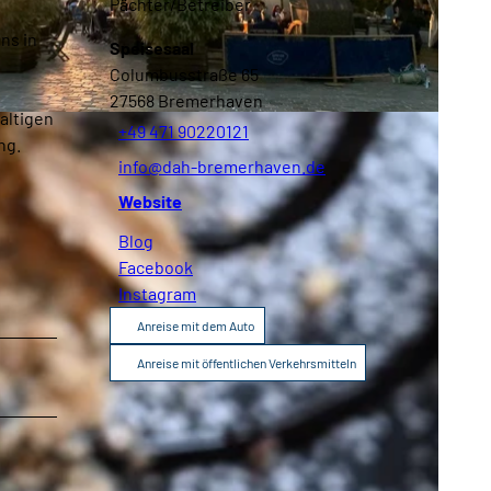
Pächter/Betreiber
Broschüren
Service
ns in
Speisesaal
Columbusstraße 65
27568
Bremerhaven
altigen
Kontakt
+49 471 90220121
ng.
info@dah-bremerhaven.de
Website
Blog
Facebook
Instagram
Anreise mit dem Auto
Anreise mit öffentlichen Verkehrsmitteln