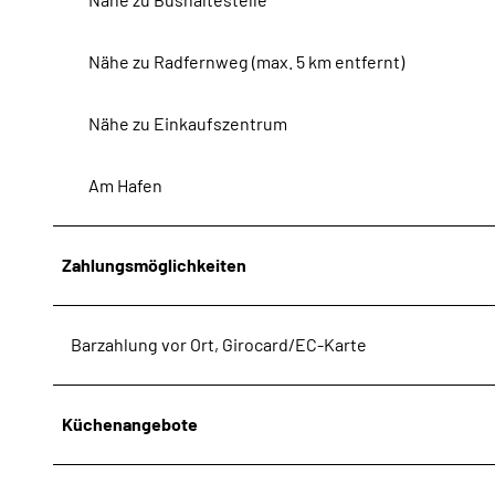
k
Z
Nähe zu Radfernweg (max. 5 km entfernt)
X
J
Nähe zu Einkaufszentrum
l
c
m
Am Hafen
h
h
d
Zahlungsmöglichkeiten
X
M
u
Barzahlung vor Ort, Girocard/EC-Karte
S
l
B
Küchenangebote
H
_