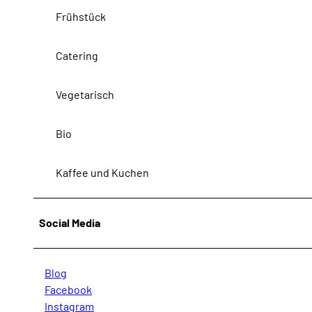
W
Frühstück
E
B
.
Catering
w
e
Vegetarisch
b
p
Bio
Kaffee und Kuchen
Social Media
Blog
Facebook
Instagram