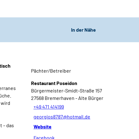
CC-BY
Stadtjubiläum - 200 Jahre Bremerhaven
Pauschalen
Termine &
In der Nähe
Events
CC-BY-NC-ND
Themenurlaube &
Shop
Gutscheine
(Barrierefreie)
SAIL
tisch
Inspiration
Bremerhaven
E-Räder
Pächter/Betreiber
2030
Restaurant Poseidon
CC-BY
terranes
Shopping &
Bürgermeister-Smidt-Straße 157
Küche.
regionale Produkte
27568
Bremerhaven
- Alte Bürger
Essen &
Kontakt
 wird
Trinken
+49 471 414199
georgios8787@hotmail.de
t – das
Website
Online
Infos &
Merkliste
Facebook