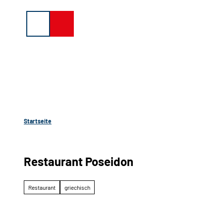
Z
u
Suche
Menü
Buchen
m
I
n
h
a
l
t
Startseite
Restaurant Poseidon
Restaurant
griechisch