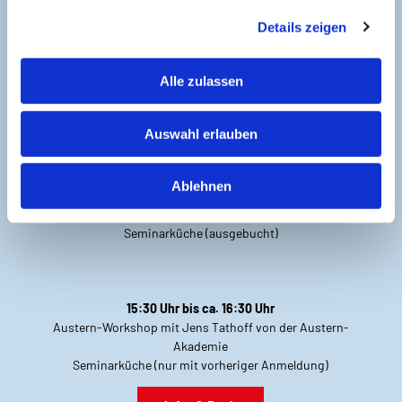
g
Details zeigen
s
a
13:00 Uhr bis ca. 14:00 Uhr
u
Alle zulassen
Nordseekrabben-Workshop
s
Seminarküche (ausgebucht)
w
Auswahl erlauben
a
h
14:00 Uhr bis ca. 15:00 Uhr
l
Ablehnen
Austern-Workshop mit Jens Tathoff von der Austern-
Akademie
Seminarküche (ausgebucht)
15:30 Uhr bis ca. 16:30 Uhr
Austern-Workshop mit Jens Tathoff von der Austern-
Akademie
Seminarküche (nur mit vorheriger Anmeldung)