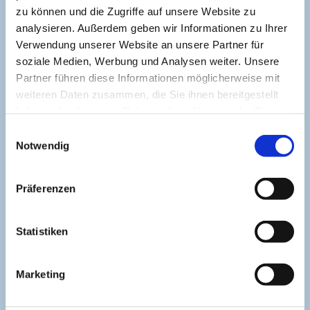
Nordseekrabben-Workshop
zu können und die Zugriffe auf unsere Website zu
Seminarküche (ausgebucht)
analysieren. Außerdem geben wir Informationen zu Ihrer
Verwendung unserer Website an unsere Partner für
soziale Medien, Werbung und Analysen weiter. Unsere
Partner führen diese Informationen möglicherweise mit
16:00 Uhr bis ca. 17:00 Uhr
weiteren Daten zusammen, die Sie ihnen bereitgestellt
Austern-Workshop mit Jens Tathoff von der Austern-
haben oder die sie im Rahmen Ihrer Nutzung der Dienste
Akademie
Seminarküche (ausgebucht)
gesammelt haben.
E
Notwendig
i
n
w
Präferenzen
i
Sonntag, 26 April
l
l
Statistiken
11:00 Uhr bis ca. 12:00 Uhr
i
Nordseekrabben-Workshop
g
Seminarküche (nur mit vorheriger Anmeldung)
Marketing
u
n
Infos & Buchen