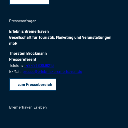
Presseanfragen
Erlebnis Bremerhaven
Gesellschaft für Touristik, Marketing und Veranstaltungen
mbH
Thorsten Brockmann
Pressereferent
Telefon:
+49 471 80936213
E-Mail:
presse@erlebnis-bremerhaven.de
zum Pressebereich
Bremerhaven Erleben
F
I
Y
L
P
B
a
n
o
i
i
l