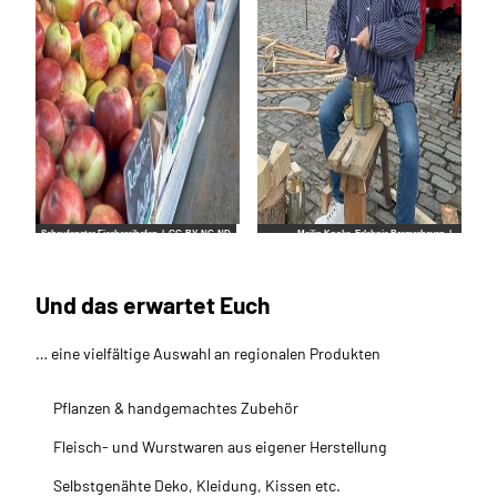
Schaufenster Fischereihafen |
CC-BY-NC-ND
Mailin Knoke_Erlebnis Bremerhaven |
CC-BY-NC-ND
Und das erwartet Euch
… eine vielfältige Auswahl an regionalen Produkten
Pflanzen & handgemachtes Zubehör
Fleisch- und Wurstwaren aus eigener Herstellung
Selbstgenähte Deko, Kleidung, Kissen etc.