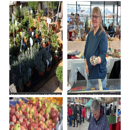
Schaufenster Fischereihafen |
CC-BY-NC-ND
Mailin Knoke_Erlebnis Bremerhaven |
CC-BY-NC-ND