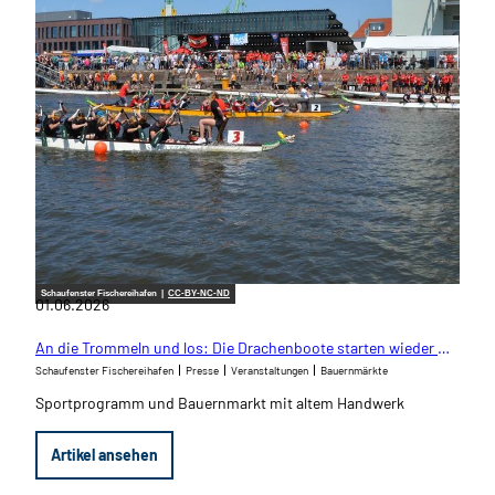
Schaufenster Fischereihafen |
CC-BY-NC-ND
01.06.2026
An die Trommeln und los: Die Drachenboote starten wieder im Fischereihafen
Schaufenster Fischereihafen
Presse
Veranstaltungen
Bauernmärkte
Sportprogramm und Bauernmarkt mit altem Handwerk
Artikel ansehen