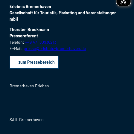
Erlebnis Bremerhaven
Gesellschaft für Touristik, Marketing und Veranstaltungen
mbH
Thorsten Brockmann
Pressereferent
Telefon:
+49 471 80936213
E-Mail:
presse@erlebnis-bremerhaven.de
zum Pressebereich
Bremerhaven Erleben
F
I
Y
L
P
B
a
n
o
i
i
l
c
s
u
n
n
o
SAIL Bremerhaven
e
t
T
k
t
g
b
a
u
e
e
o
g
b
d
r