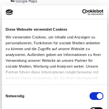
Google Maps
Dauer
Halbtagesmiete (10:00 - 13:00 Uhr) oder (13:30 - 16:30 Uhr)
Diese Webseite verwendet Cookies
Wichtige Zusatzinformation
Wir verwenden Cookies, um Inhalte und Anzeigen zu
personalisieren, Funktionen für soziale Medien anbieten
Für die Benutzung und den Möglichkeiten des Fahrrads
zu können und die Zugriffe auf unsere Website zu
empfehlen wir Ihnen das
Video
vorher anzuschauen.
analysieren. Außerdem geben wir Informationen zu Ihrer
Hierbei handelt es sich um Beispielvideo des Herstellers,
Verwendung unserer Website an unsere Partner für
bitte beachten Sie, dass nicht alle Funktionen des
Fahrrads mit jedem Modell übereinstimmen.
soziale Medien, Werbung und Analysen weiter. Unsere
Mehrtägige Vermietung bitte per E-Mail
Partner führen diese Informationen möglicherweise mit
(touristik@erlebnis-bremerhaven.de) anfragen.
weiteren Daten zusammen, die Sie ihnen bereitgestellt
Ein Personalausweis ist bei der Übergabe vorzulegen.
haben oder die sie im Rahmen Ihrer Nutzung der Dienste
gesammelt haben.
E
Notwendig
i
Konditionen/Extras
n
Die Übergabe kann
ab 10:00 Uhr/13:30 Uhr
erfolgen.
w