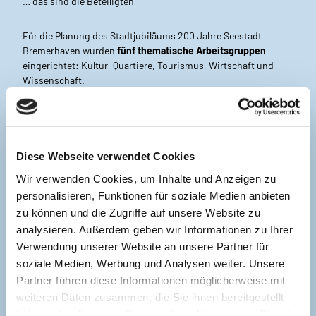
… das sind die Beteiligten
Für die Planung des Stadtjubiläums 200 Jahre Seestadt
Bremerhaven wurden
fünf thematische Arbeitsgruppen
eingerichtet: Kultur, Quartiere, Tourismus, Wirtschaft und
Wissenschaft.
Die Arbeitsgruppen treffen sich vierteljährlich, um Projekte zu
besprechen, Ideen voranzubringen und den Austausch
zwischen Akteurinnen und Akteuren zu fördern. Interessierte
können jederzeit an einer oder mehreren Arbeitsgruppen
Diese Webseite verwendet Cookies
teilnehmen und so aktiv zum Erfolg des Stadtjubiläums
Wir verwenden Cookies, um Inhalte und Anzeigen zu
Bremerhaven 2027 beitragen. Meldet Euch formlos zu einem
der kommenden
Termine
an (
ideen@stadtjubilaeum-
personalisieren, Funktionen für soziale Medien anbieten
bremerhaven.de
).
zu können und die Zugriffe auf unsere Website zu
analysieren. Außerdem geben wir Informationen zu Ihrer
Projektanträge
können jedoch auch ohne vorherige Teilnahme
Verwendung unserer Website an unsere Partner für
an einer der Arbeitsgruppen eingereicht werden.
soziale Medien, Werbung und Analysen weiter. Unsere
Die Arbeitsgruppen bestehen aktuell aus je 15 bis 30
Partner führen diese Informationen möglicherweise mit
Teilnehmenden und pro Arbeitsgruppe gibt es zwei
weiteren Daten zusammen, die Sie ihnen bereitgestellt
Sprecherinnen und Sprecher.
haben oder die sie im Rahmen Ihrer Nutzung der Dienste