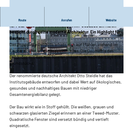
Das markante Alfred-Wegener-Institut, Helmholtz-Zentrum
Route
Anrufen
Website
für Polar- und Meeresforschung - AWI-Gebäude am Hafen
besticht durch seine moderne Architektur. Ein Highlight für
Baufans.
Das imposante Gebäude erhebt sich auf Pfählen stehend im
Fischereihafen an der Doppelschleuse. Die Geometrie des
Gebäudes mit den drei Türmen richtet sich nach der Lage des
© Maja Herwig_Erlebnis Bremerhaven |
CC-BY
Grundstücks.
Der renommierte deutsche Architekt Otto Steidle hat das
© Maja Herwig_Erlebnis Bremerhaven |
CC-BY
Institutsgebäude entworfen und dabei Wert auf ökologisches,
gesundes und nachhaltiges Bauen mit niedriger
Gesamtenergiebilanz gelegt.
Der Bau wirkt wie in Stoff gehüllt. Die weißen, grauen und
schwarzen glasierten Ziegel erinnern an einer Tweed-Muster.
Quadratische Fenster sind versetzt bündig und vertieft
eingesetzt.