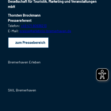
Gesellschaft für Touristik, Marketing und Veranstaltungen
mbH
Thorsten Brockmann
Pressereferent
Telefon:
+49 471 80936213
E-Mail:
presse@erlebnis-bremerhaven.de
zum Pressebereich
Bremerhaven Erleben
F
I
Y
L
P
B
a
n
o
i
i
l
c
s
u
n
n
o
SAIL Bremerhaven
e
t
T
k
t
g
b
a
u
e
e
o
g
b
d
r
F
I
o
r
e
I
e
a
n