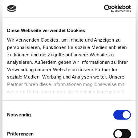
das ist noch nicht alles: Ortstypische Pflanzen in den Höfen
und auf den Dachbereichen setzen Steidles Prinzipien der
Architektur fort und geben zudem botanische Hinweise zur
Nähe der Küste.
Diese Webseite verwendet Cookies
Die rechtwinklig angelegten Freiflächen ergänzen in
angenehmer Art den Arbeitsbereich der Forscherinnen und
Wir verwenden Cookies, um Inhalte und Anzeigen zu
Forscher. Der beliebteste Ort ist jedoch die Dachterrasse mit
personalisieren, Funktionen für soziale Medien anbieten
Kantine im höchsten der drei Türme: Von hier aus eröffnet
zu können und die Zugriffe auf unsere Website zu
sich ein beeindruckender Rundblick über die Stadtlandschaft
analysieren. Außerdem geben wir Informationen zu Ihrer
am Fluss.
Verwendung unserer Website an unsere Partner für
soziale Medien, Werbung und Analysen weiter. Unsere
Partner führen diese Informationen möglicherweise mit
weiteren Daten zusammen, die Sie ihnen bereitgestellt
haben oder die sie im Rahmen Ihrer Nutzung der Dienste
In der Nähe
gesammelt haben.
Auf der Karte anschauen
E
Notwendig
i
n
Sehenswertes
w
Präferenzen
i