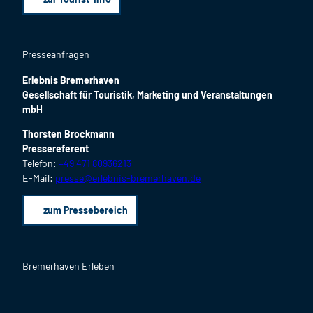
Presseanfragen
Erlebnis Bremerhaven
Gesellschaft für Touristik, Marketing und Veranstaltungen
mbH
Thorsten Brockmann
Pressereferent
Telefon:
+49 471 80936213
E-Mail:
presse@erlebnis-bremerhaven.de
zum Pressebereich
Bremerhaven Erleben
F
I
Y
L
P
B