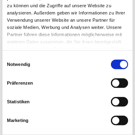
zu können und die Zugriffe auf unsere Website zu
analysieren. Außerdem geben wir Informationen zu Ihrer
Verwendung unserer Website an unsere Partner für
Veranstaltungsort
soziale Medien, Werbung und Analysen weiter. Unsere
Havenwelten
Partner führen diese Informationen möglicherweise mit
H.-H.-Meier-Straße 6
weiteren Daten zusammen, die Sie ihnen bereitgestellt
27568
Bremerhaven
- Zentrum
haben oder die sie im Rahmen Ihrer Nutzung der Dienste
+49 471 / 414141
gesammelt haben.
E
Notwendig
touristik@erlebnis-bremerhaven.de
i
n
Website
w
Präferenzen
Anreise mit dem Auto
i
l
Anreise mit öffentlichen Verkehrsmitteln
l
Statistiken
Veranstalter
i
g
Erlebnis Bremerhaven GmbH
Marketing
u
H.-H.-Meier-Straße 6
n
27568
Bremerhaven