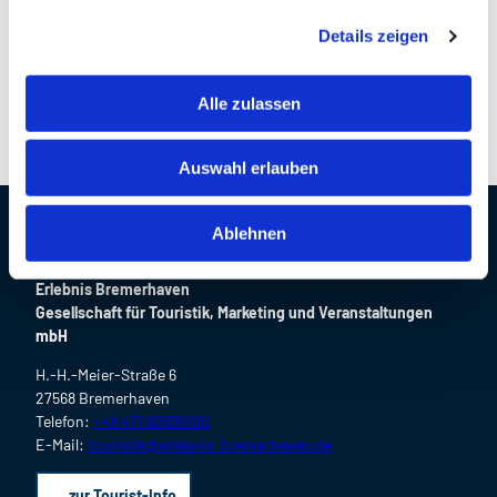
g
+49 471 80936100
Details zeigen
s
touristik@erlebnis-bremerhaven.de
a
Website
u
Alle zulassen
s
w
Auswahl erlauben
a
h
l
Ablehnen
Kontaktdaten
Erlebnis Bremerhaven
Gesellschaft für Touristik, Marketing und Veranstaltungen
mbH
H.-H.-Meier-Straße 6
27568 Bremerhaven
Telefon:
+49 471 80936100
E-Mail:
touristik@erlebnis-bremerhaven.de
zur Tourist-Info