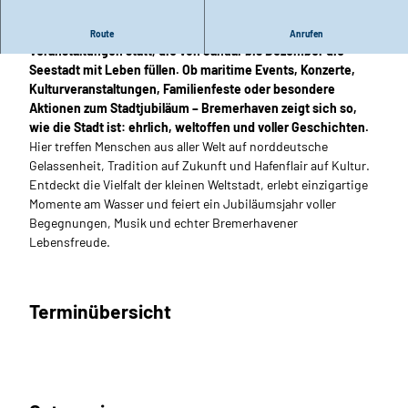
A
f
Im Rahmen des Stadtjubiläums finden im Jahr 2027 rund 200
Route
Anrufen
ü
Veranstaltungen statt, die von Januar bis Dezember die
r
Seestadt mit Leben füllen. Ob maritime Events, Konzerte,
S
Kulturveranstaltungen, Familienfeste oder besondere
t
Aktionen zum Stadtjubiläum – Bremerhaven zeigt sich so,
a
wie die Stadt ist: ehrlich, weltoffen und voller Geschichten.
d
Hier treffen Menschen aus aller Welt auf norddeutsche
j
Gelassenheit, Tradition auf Zukunft und Hafenflair auf Kultur.
u
Entdeckt die Vielfalt der kleinen Weltstadt, erlebt einzigartige
b
Momente am Wasser und feiert ein Jubiläumsjahr voller
i
Begegnungen, Musik und echter Bremerhavener
l
Lebensfreude.
ä
u
m
Terminübersicht
.
j
p
g