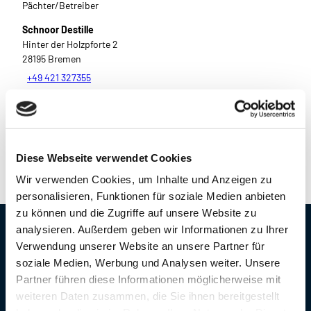
Pächter/Betreiber
Schnoor Destille
Hinter der Holzpforte 2
28195
Bremen
+49 421 327355
Website
Anreise mit dem Auto
Anreise mit öffentlichen Verkehrsmitteln
Diese Webseite verwendet Cookies
Wir verwenden Cookies, um Inhalte und Anzeigen zu
personalisieren, Funktionen für soziale Medien anbieten
zu können und die Zugriffe auf unsere Website zu
analysieren. Außerdem geben wir Informationen zu Ihrer
Kontaktdaten
Verwendung unserer Website an unsere Partner für
soziale Medien, Werbung und Analysen weiter. Unsere
Erlebnis Bremerhaven
Partner führen diese Informationen möglicherweise mit
Gesellschaft für Touristik, Marketing und Veranstaltungen
weiteren Daten zusammen, die Sie ihnen bereitgestellt
mbH