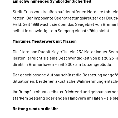
Ein schwimmendes Symbol der Sicherheit
Stellt Euch vor, draußen auf der offenen Nordsee tobt ein
retten. Der imposante Seenotrettungskreuzer der Deutsch
Held. Seit 1996 wacht sie über das Seegebiet von Bremer
selbst in schwierigstem Seegang einsatzfähig bleibt.
Maritimes Meisterwerk mit Mission
Die “Hermann Rudolf Meyer” ist ein 23,1 Meter langer Se
leisten, erreicht sie eine Geschwindigkeit von bis zu 23 
direkt in Bremerhaven – seit 2008 am Lotsengebäude.
Der geschlossene Aufbau schützt die Besatzung vor gefä
Situationen, bei denen akustische Wahrnehmung entschei
Ihr Rumpf – robust, selbstaufrichtend und gebaut aus 
starkem Seegang oder engen Manövern im Hafen – sie bleib
Rettung rund um die Uhr