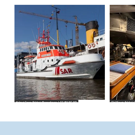
Helmut Gross_Erlebnis Bremerhaven |
CC-BY-NC-ND
Olaf Eimert_Erlebni