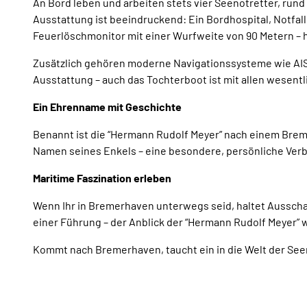
An Bord leben und arbeiten stets vier Seenotretter, rund
Ausstattung ist beeindruckend: Ein Bordhospital, Notfal
Feuerlöschmonitor mit einer Wurfweite von 90 Metern – hie
Zusätzlich gehören moderne Navigationssysteme wie AIS
Ausstattung – auch das Tochterboot ist mit allen wesen
Ein Ehrenname mit Geschichte
Benannt ist die “Hermann Rudolf Meyer” nach einem Bremer
Namen seines Enkels – eine besondere, persönliche Verbi
Maritime Faszination erleben
Wenn Ihr in Bremerhaven unterwegs seid, haltet Aussch
einer Führung – der Anblick der “Hermann Rudolf Meyer”
Kommt nach Bremerhaven, taucht ein in die Welt der See