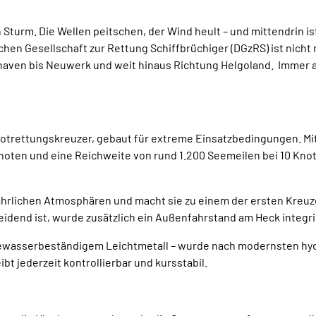
 Sturm. Die Wellen peitschen, der Wind heult – und mittendrin is
en Gesellschaft zur Rettung Schiffbrüchiger (DGzRS) ist nicht n
haven bis Neuwerk und weit hinaus Richtung Helgoland. Immer an 
enotrettungskreuzer, gebaut für extreme Einsatzbedingungen. M
Knoten und eine Reichweite von rund 1.200 Seemeilen bei 10 Knote
hrlichen Atmosphären und macht sie zu einem der ersten Kreuzer
dend ist, wurde zusätzlich ein Außenfahrstand am Heck integri
seewasserbeständigem Leichtmetall – wurde nach modernsten hy
t jederzeit kontrollierbar und kursstabil.