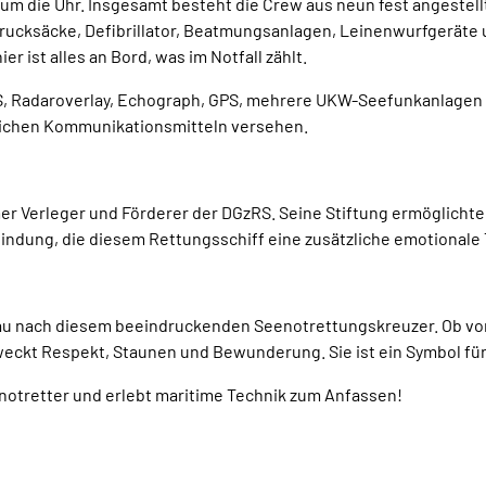
 um die Uhr. Insgesamt besteht die Crew aus neun fest angestel
lrucksäcke, Defibrillator, Beatmungsanlagen, Leinenwurfgeräte 
r ist alles an Bord, was im Notfall zählt.
, Radaroverlay, Echograph, GPS, mehrere UKW-Seefunkanlagen 
tlichen Kommunikationsmitteln versehen.
 Verleger und Förderer der DGzRS. Seine Stiftung ermöglichte ei
ndung, die diesem Rettungsschiff eine zusätzliche emotionale T
au nach diesem beeindruckenden Seenotrettungskreuzer. Ob vom
 weckt Respekt, Staunen und Bewunderung. Sie ist ein Symbol f
notretter und erlebt maritime Technik zum Anfassen!