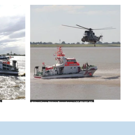
D
Helmut Gross_Erlebnis Bremerhaven |
CC-BY-NC-ND