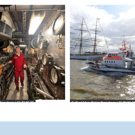
s Bremerhaven |
CC-BY-NC-ND
Wolfhard Scheer_Erlebnis Bremerhaven |
CC-BY-NC-N