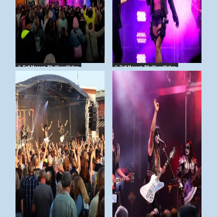
© Ralf Masorat_ElbeWeserWelten
© Ralf Masorat_ElbeWeserWelten