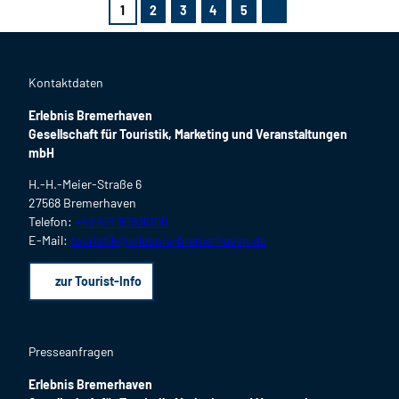
1
2
3
4
5
N
ä
c
h
s
t
Kontaktdaten
e
S
Erlebnis Bremerhaven
e
i
Gesellschaft für Touristik, Marketing und Veranstaltungen
t
mbH
e
H.-H.-Meier-Straße 6
27568 Bremerhaven
Telefon:
+49 471 80936100
E-Mail:
touristik@erlebnis-bremerhaven.de
zur Tourist-Info
Presseanfragen
Erlebnis Bremerhaven