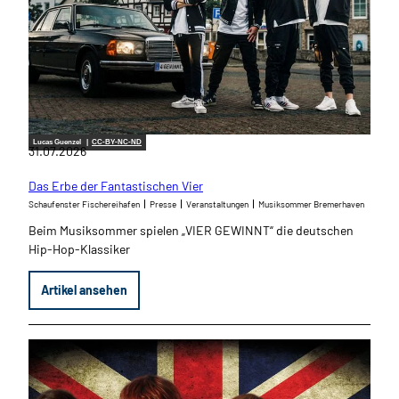
Lucas Guenzel |
CC-BY-NC-ND
31.07.2026
Das Erbe der Fantastischen Vier
Schaufenster Fischereihafen
Presse
Veranstaltungen
Musiksommer Bremerhaven
Beim Musiksommer spielen „VIER GEWINNT“ die deutschen
Hip-Hop-Klassiker
Artikel ansehen