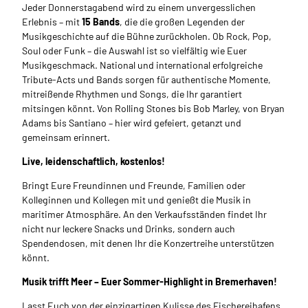
Jeder Donnerstagabend wird zu einem unvergesslichen
Erlebnis – mit
15 Bands
, die die großen Legenden der
Musikgeschichte auf die Bühne zurückholen. Ob Rock, Pop,
Soul oder Funk – die Auswahl ist so vielfältig wie Euer
Musikgeschmack. National und international erfolgreiche
Tribute-Acts und Bands sorgen für authentische Momente,
mitreißende Rhythmen und Songs, die Ihr garantiert
mitsingen könnt. Von Rolling Stones bis Bob Marley, von Bryan
Adams bis Santiano – hier wird gefeiert, getanzt und
gemeinsam erinnert.
Live, leidenschaftlich, kostenlos!
Bringt Eure Freundinnen und Freunde, Familien oder
Kolleginnen und Kollegen mit und genießt die Musik in
maritimer Atmosphäre. An den Verkaufsständen findet Ihr
nicht nur leckere Snacks und Drinks, sondern auch
Spendendosen, mit denen Ihr die Konzertreihe unterstützen
könnt.
Musik trifft Meer – Euer Sommer-Highlight in Bremerhaven!
Lasst Euch von der einzigartigen Kulisse des Fischereihafens