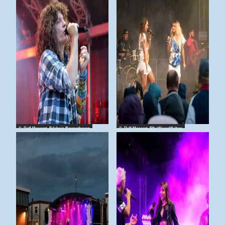
© Ralf Masorat_Erlebnis Bremerhaven
© Ralf Masorat_ElbeWeserWelten