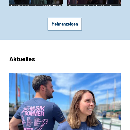
Archiv Erlebnis Bremerhaven |
CC-BY-NC-ND
Schaufenster Fischereihafen_Erlebnis Bremerh
aven |
CC-BY-NC-ND
Mehr anzeigen
Aktuelles